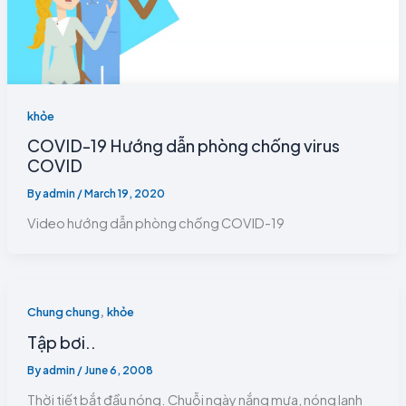
khỏe
COVID-19 Hướng dẫn phòng chống virus
COVID
By
admin
/
March 19, 2020
Video hướng dẫn phòng chống COVID-19
,
Chung chung
khỏe
Tập bơi..
By
admin
/
June 6, 2008
Thời tiết bắt đầu nóng. Chuỗi ngày nắng mưa, nóng lạnh