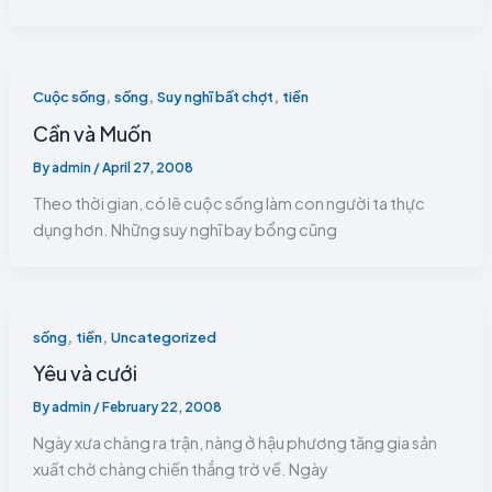
,
,
,
Cuộc sống
sống
Suy nghĩ bất chợt
tiền
Cần và Muốn
By
admin
/
April 27, 2008
Theo thời gian, có lẽ cuộc sống làm con người ta thực
dụng hơn. Những suy nghĩ bay bổng cũng
,
,
sống
tiền
Uncategorized
Yêu và cưới
By
admin
/
February 22, 2008
Ngày xưa chàng ra trận, nàng ở hậu phương tăng gia sản
xuất chờ chàng chiến thắng trờ về. Ngày