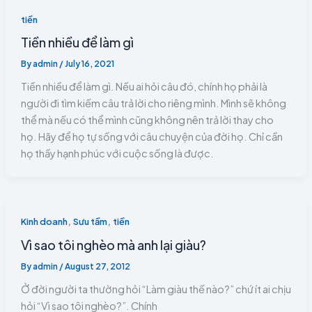
tiền
Tiền nhiều để làm gì
By
admin
/
July 16, 2021
Tiền nhiều để làm gì. Nếu ai hỏi câu đó, chính họ phải là
người đi tìm kiếm câu trả lời cho riêng mình. Mình sẽ không
thể mà nếu có thể mình cũng không nên trả lời thay cho
họ. Hãy để họ tự sống với câu chuyện của đời họ. Chỉ cần
họ thấy hạnh phúc với cuộc sống là được.
,
,
Kinh doanh
Sưu tầm
tiền
Vì sao tôi nghèo mà anh lại giàu?
By
admin
/
August 27, 2012
Ở đời người ta thường hỏi “Làm giàu thế nào?” chứ ít ai chịu
hỏi “Vì sao tôi nghèo?”. Chính