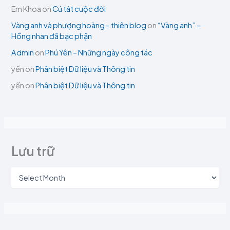
Em Khoa
on
Cú tát cuộc đời
Vàng anh và phượng hoàng – thiên blog
on
“Vàng anh” –
Hồng nhan đã bạc phận
Admin
on
Phú Yên – Những ngày công tác
yến
on
Phân biệt Dữ liệu và Thông tin
yến
on
Phân biệt Dữ liệu và Thông tin
Lưu trữ