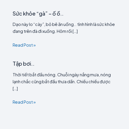
Sức khỏe “gà” – ố ồ..
Dạo này lo “cày”, bỏ bê ăn uống.. tình hình là sức khỏe
đang trên đà đi xuống. Hôm rồi […]
Read Post »
Tập bơi..
Thời tiết bắt đầu nóng. Chuỗi ngày nắng mưa, nóng
lạnh chắc cũng bắt đầu thưa dần. Chiều chiều được
[…]
Read Post »