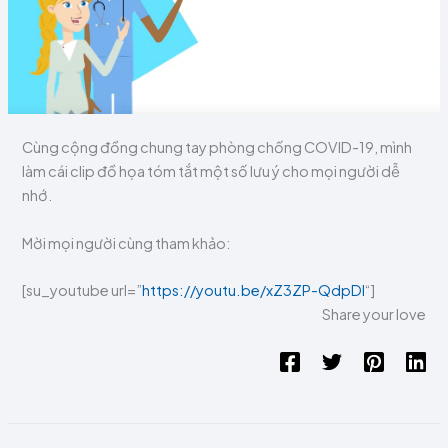
Cùng cộng đồng chung tay phòng chống COVID-19, mình
làm cái clip đồ họa tóm tắt một số lưu ý cho mọi người dễ
nhớ.
Mời mọi người cùng tham khảo:
[su_youtube url=”
https://youtu.be/xZ3ZP-QdpDI
“]
Share your love