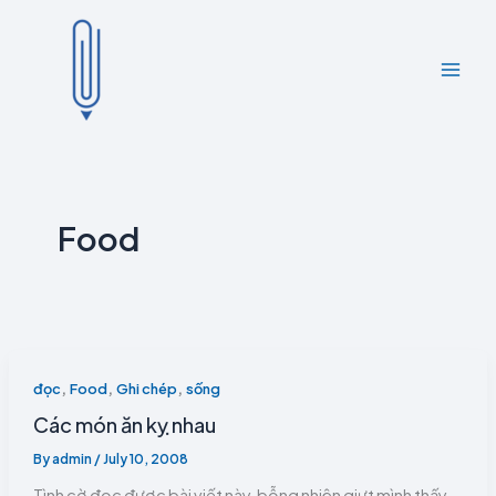
Skip
to
content
Food
,
,
,
đọc
Food
Ghi chép
sống
Các món ăn kỵ nhau
By
admin
/
July 10, 2008
Tình cờ đọc được bài viết này, bỗng nhiên giựt mình thấy