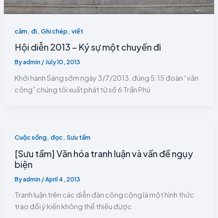
,
,
,
cảm
đi
Ghi chép
viết
Hội diễn 2013 – Ký sự một chuyến đi
By
admin
/
July 10, 2013
Khởi hành Sáng sớm ngày 3/7/2013, đúng 5:15 đoàn “văn
công” chúng tôi xuất phát từ số 6 Trần Phú
,
,
Cuộc sống
đọc
Sưu tầm
[Sưu tầm] Văn hóa tranh luận và vấn đề ngụy
biện
By
admin
/
April 4, 2013
Tranh luận trên các diễn đàn công cộng là một hình thức
trao đổi ý kiến không thể thiếu được