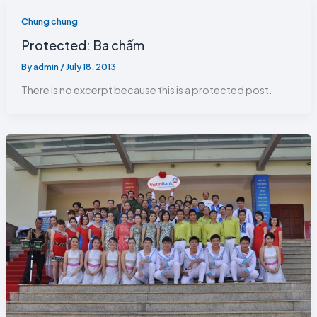
Chung chung
Protected: Ba chấm
By
admin
/
July 18, 2013
There is no excerpt because this is a protected post.