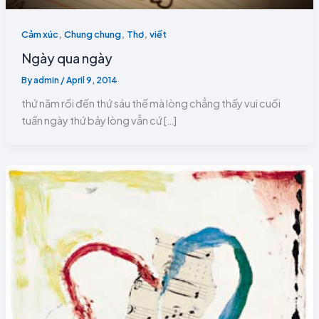
,
,
,
Cảm xúc
Chung chung
Thơ
viết
Ngày qua ngày
By
admin
/
April 9, 2014
thứ năm rồi đến thứ sáu thế mà lòng chẳng thấy vui cuối
tuần ngày thứ bảy lòng vẫn cứ […]