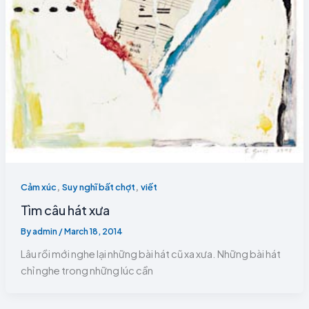
,
,
Cảm xúc
Suy nghĩ bất chợt
viết
Tìm câu hát xưa
By
admin
/
March 18, 2014
Lâu rồi mới nghe lại những bài hát cũ xa xưa. Những bài hát
chỉ nghe trong những lúc cần