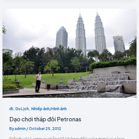
,
,
đi
Du Lịch
Nhiếp ảnh/Hình ảnh
Dạo chơi tháp đôi Petronas
By
admin
/
October 25, 2012
Đến Kuala Lampur chẳng lẽ không đến cái nơi mà ai cũng