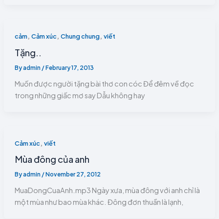
,
,
,
cảm
Cảm xúc
Chung chung
viết
Tặng..
By
admin
/
February 17, 2013
Muốn được người tặng bài thơ con cóc Để đêm về đọc
trong những giấc mơ say Dẫu không hay
,
Cảm xúc
viết
Mùa đông của anh
By
admin
/
November 27, 2012
MuaDongCuaAnh.mp3 Ngày xưa, mùa đông với anh chỉ là
một mùa như bao mùa khác. Đông đơn thuần là lạnh,