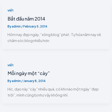
viết
Bắt đầu năm 2014
By
admin
/
February 5, 2014
Hôm nay đẹp ngày, “xông blog” phát. Tự hứa năm nay sẽ
chăm sóc blog nhiều hơn
viết
Mỗi ngày một “cày”
By
admin
/
January 8, 2014
Hic, dạo này “cày” nhiều quá, có khi nào một ngày “đẹp
trời”, mình cũng bị như vậy không nhỉ.