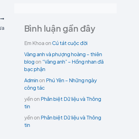
T
Bình luận gần đây
ưa
Em Khoa
on
Cú tát cuộc đời
Vàng anh và phượng hoàng – thiên
blog
on
“Vàng anh” – Hồng nhan đã
bạc phận
Admin
on
Phú Yên – Những ngày
công tác
yến
on
Phân biệt Dữ liệu và Thông
tin
yến
on
Phân biệt Dữ liệu và Thông
tin