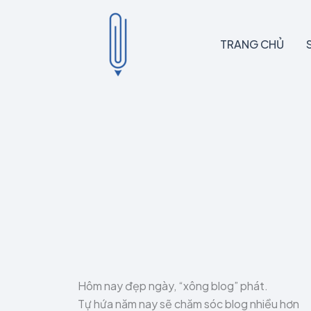
Skip
to
content
TRANG CHỦ
Hôm nay đẹp ngày, “xông blog” phát.
Tự hứa năm nay sẽ chăm sóc blog nhiều hơn