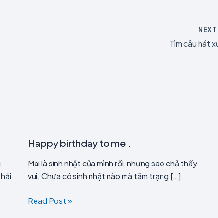
NEX
Tìm câu hát x
Happy birthday to me..
c
Mai là sinh nhật của mình rồi, nhưng sao chả thấy
phải
vui. Chưa có sinh nhật nào mà tâm trạng […]
Read Post »