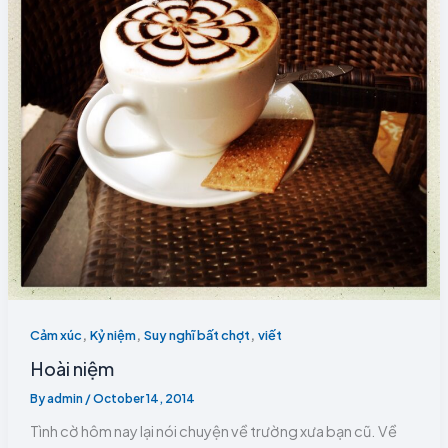
,
,
,
Cảm xúc
Kỷ niệm
Suy nghĩ bất chợt
viết
Hoài niệm
By
admin
/
October 14, 2014
Tình cờ hôm nay lại nói chuyện về trường xưa bạn cũ. Về