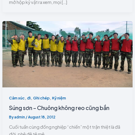
mở hộp kỷ vật ra xem, mọi […]
,
,
,
Cảm xúc
đi
Ghi chép
Kỷ niệm
Súng sơn – Chuông không reo cũng bắn
By
admin
/
August 18, 2012
Cuối tuần cùng đồng nghiệp “chiến” một trận thiệt là đã
đời, phê đê tê mê.