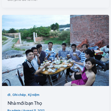
,
,
đi
Ghi chép
Kỷ niệm
Nhà mới bạn Thọ
By
admin
/
August 11, 2012