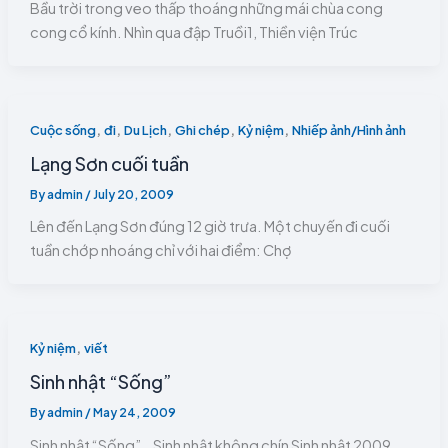
Bầu trời trong veo thấp thoáng những mái chùa cong
cong cổ kính. Nhìn qua đập Truồi1, Thiền viện Trúc
,
,
,
,
,
Cuộc sống
đi
Du Lịch
Ghi chép
Kỷ niệm
Nhiếp ảnh/Hình ảnh
Lạng Sơn cuối tuần
By
admin
/
July 20, 2009
Lên đến Lạng Sơn đúng 12 giờ trưa. Một chuyến đi cuối
tuần chớp nhoáng chỉ với hai điểm: Chợ
,
Kỷ niệm
viết
Sinh nhật “Sống”
By
admin
/
May 24, 2009
Sinh nhật “Sống”.. Sinh nhật không chín Sinh nhật 2009