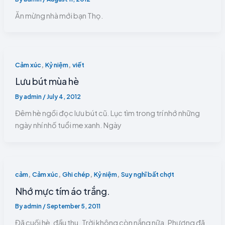
Ăn mừng nhà mới bạn Thọ.
,
,
Cảm xúc
Kỷ niệm
viết
Lưu bút mùa hè
By
admin
/
July 4, 2012
Đêm hè ngồi đọc lưu bút cũ. Lục tìm trong trí nhớ những
ngày nhí nhố tuổi me xanh. Ngày
,
,
,
,
cảm
Cảm xúc
Ghi chép
Kỷ niệm
Suy nghĩ bất chợt
Nhớ mực tím áo trắng.
By
admin
/
September 5, 2011
Đã cuối hè, đầu thu. Trời không còn nắng nữa. Phượng đã