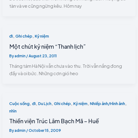
tàn và ve cũng ngừng kêu. Hôm nay
,
,
đi
Ghi chép
Kỷ niệm
Một chút kỷ niệm “Thanh lịch”
By
admin
/
August 23, 2011
Tháng tám Hà Nội vẫn chưa vào thu. Trời vẫn nắng đong
đầy và oi bức. Những cơn gió heo
,
,
,
,
,
,
Cuộc sống
đi
Du Lịch
Ghi chép
Kỷ niệm
Nhiếp ảnh/Hình ảnh
nhìn
Thiền viện Trúc Lâm Bạch Mã – Huế
By
admin
/
October 15, 2009