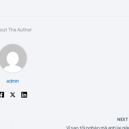
out The Author
admin
NEX
Vì sao tôi nghèo mà anh lại già