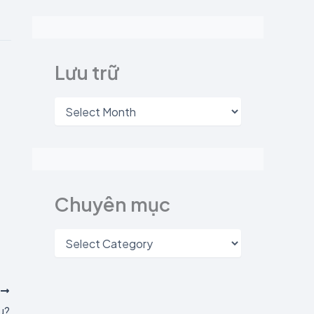
Lưu trữ
Chuyên mục
T
u?