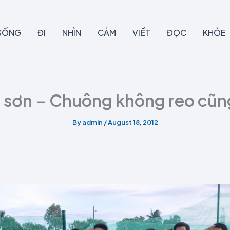
SỐNG
ĐI
NHÌN
CẢM
VIẾT
ĐỌC
KHỎE
 sơn – Chuông không reo cũn
By
admin
/
August 18, 2012