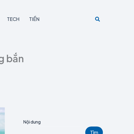
A
C
r
a
c
t
Search
TECH
TIỀN
h
e
i
g
v
o
e
r
s
i
e
g bắn
s
Nội dung
Tìm