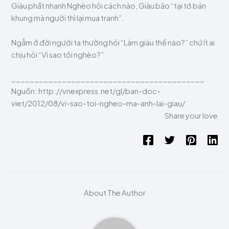
Giàu phất nhanh Nghèo hỏi cách nào, Giàu bảo “tại tớ bán
khung mà người thì lại mua tranh”.
Ngẫm ở đời người ta thường hỏi “Làm giàu thế nào?” chứ ít ai
chịu hỏi “Vì sao tôi nghèo?”
__________________________________________
Nguồn: http://vnexpress.net/gl/ban-doc-
viet/2012/08/vi-sao-toi-ngheo-ma-anh-lai-giau/
Share your love
About The Author