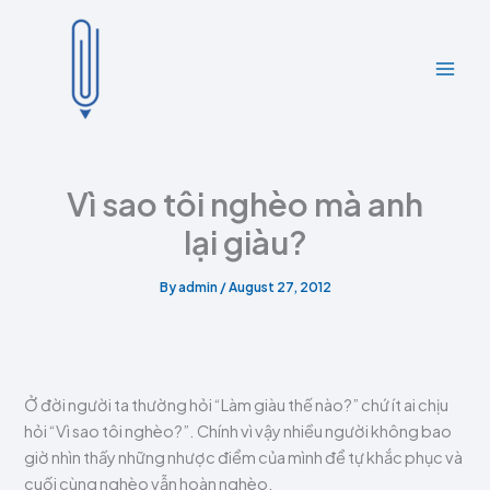
A
C
Skip
r
a
to
c
t
content
h
e
i
g
v
o
e
r
s
i
e
Vì sao tôi nghèo mà anh
s
lại giàu?
By
admin
/
August 27, 2012
Ở đời người ta thường hỏi “Làm giàu thế nào?” chứ ít ai chịu
hỏi “Vì sao tôi nghèo?”. Chính vì vậy nhiều người không bao
giờ nhìn thấy những nhược điểm của mình để tự khắc phục và
cuối cùng nghèo vẫn hoàn nghèo.