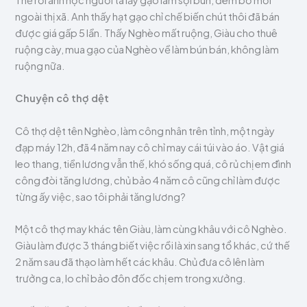
ngoài thị xã. Anh thấy hạt gạo chỉ chế biến chút thôi đã bán
được giá gấp 5 lần. Thấy Nghèo mất ruộng, Giàu cho thuê
ruộng cày, mua gạo của Nghèo về làm bún bán, không làm
ruộng nữa.
Chuyện cô thợ dệt
Cô thợ dệt tên Nghèo, làm công nhân trên tỉnh, một ngày
đạp máy 12h, đã 4 năm nay cô chỉ may cái túi vào áo. Vật giá
leo thang, tiền lương vẫn thế, khó sống quá, cô rủ chị em đình
công đòi tăng lương, chủ bảo 4 năm cô cũng chỉ làm được
từng ấy việc, sao tôi phải tăng lương?
Một cô thợ may khác tên Giàu, làm cùng khâu với cô Nghèo.
Giàu làm được 3 tháng biết việc rồi là xin sang tổ khác, cứ thế
2 năm sau đã thạo làm hết các khâu. Chủ đưa cô lên làm
trưởng ca, lo chỉ bảo đôn đốc chị em trong xưởng.