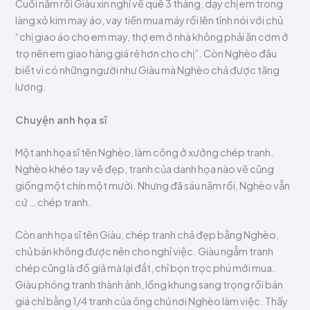
Cuối năm rồi Giàu xin nghỉ về quê 3 tháng, dạy chị em trong
làng xỏ kim may áo, vay tiền mua máy rồi lên tỉnh nói với chủ
“chị giao áo cho em may, thợ em ở nhà không phải ăn cơm ở
trọ nên em giao hàng giá rẻ hơn cho chị”. Còn Nghèo đâu
biết vì có những người như Giàu mà Nghèo chả được tăng
lương.
Chuyện anh họa sĩ
Một anh họa sĩ tên Nghèo, làm công ở xưởng chép tranh.
Nghèo khéo tay vẽ đẹp, tranh của danh họa nào vẽ cũng
giống một chín một mười. Nhưng đã sáu năm rồi, Nghèo vẫn
cứ … chép tranh.
Còn anh họa sĩ tên Giàu, chép tranh chả đẹp bằng Nghèo,
chủ bán không được nên cho nghỉ việc. Giàu ngẫm tranh
chép cũng là đồ giả mà lại đắt, chỉ bọn trọc phú mới mua.
Giàu phóng tranh thành ảnh, lồng khung sang trọng rồi bán
giá chỉ bằng 1/4 tranh của ông chủ nơi Nghèo làm việc. Thấy