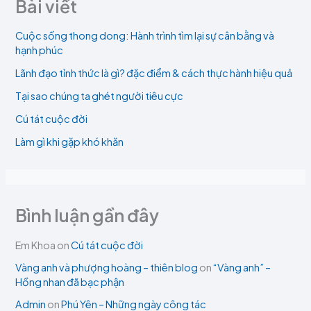
Bài viết
Cuộc sống thong dong: Hành trình tìm lại sự cân bằng và
hạnh phúc
Lãnh đạo tỉnh thức là gì? đặc điểm & cách thực hành hiệu quả
Tại sao chúng ta ghét người tiêu cực
Cú tát cuộc đời
Làm gì khi gặp khó khăn
Bình luận gần đây
Em Khoa
on
Cú tát cuộc đời
Vàng anh và phượng hoàng – thiên blog
on
“Vàng anh” –
Hồng nhan đã bạc phận
Admin
on
Phú Yên – Những ngày công tác