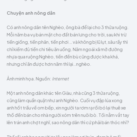
Chuyện anh nông dân
Có anh nông dân tên Nghèo, ông bà để lại cho 3 thửa ruộng.
Mỗi năm ba vụ bán mặt cho đất bán lưng cho trời, sau khi trừ
tiền giống, tiền phân, tiền phơi … và không bị lũ lụt, sâu rầy thì
chỉ kiếm đủ tiền chi tiêu ăn uống. Năm ngoái xã mở đường
nhựa qua ruộng Nghèo, tiền đền bù cũng được kha khá,
nhưng chỉ ăn được hơn năm thì lại…nghèo.
Ảnh minh họa. Nguồn:
Internet
Một anh nông dân khác tên Giàu, nhà cũng 3 thửa ruộng,
cũng làm quần quật như anh Nghèo. Cuối vụ đập lúa xong
anh hốt trấu về om bếp, xin người ta rơm rạ rồi bó lại thuê xe
thồ đến bán cho nhà người xóm trên nuôi bò. Tối nằm vắt tay
lên trán anh chợt nghĩ, sao nông dân thì cứ phải bán thóc nhỉ?
Thế rồi anh học người ta lấy gạo làm sợi bún, đem bỏ mối