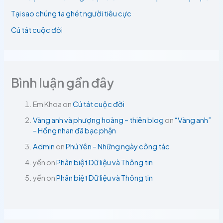
Tại sao chúng ta ghét người tiêu cực
Cú tát cuộc đời
Bình luận gần đây
Em Khoa
on
Cú tát cuộc đời
Vàng anh và phượng hoàng – thiên blog
on
“Vàng anh”
– Hồng nhan đã bạc phận
Admin
on
Phú Yên – Những ngày công tác
yến
on
Phân biệt Dữ liệu và Thông tin
yến
on
Phân biệt Dữ liệu và Thông tin