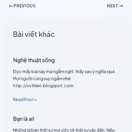
PREVIOUS
NEXT
Bài viết khác
Nghệ thuật sống
Đọc mấy bài này mà ngẫm nghĩ, thấy sao ý nghĩa quá.
Mọi người cùng suy ngẫm nhé
http://vvthien.blogspot.com
Read Post »
Bạn là ai!
Những gì bạn thật sự mơ ước sẽ thật sự xảy đến. Nếu