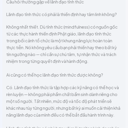
Câu hỏi thường gặp về lãnh đạo tỉnh thức
Lãnh đạo tỉnh thức có phải là thiền định hay tâm linh không?
Không nhất thiết. Dù tỉnh thức (mindfulness) có nguồn gốc
từ các thực hành thiền định Phật giáo, lãnh đạo tỉnh thức
trong bối cảnh tổ chức là một khung năng lực hoàn toàn
thực tiễn. Nó không yêu cầu bạn phải thiền hay theo bất kỳ
tín ngưỡng nào — chỉ cần sự chú tâm, tự nhận thức và trách
nhiệm trong từng quyết định và hành động.
Ai cũng có thể học lãnh đạo tỉnh thức được không?
Có. Lãnh đạo tỉnh thức là tập hợp các kỹ năng có thể học và
rèn luyện — không phải phẩm chất bẩm sinh dành riêng cho
một số người. Tất nhiên, mức độ và tốc độ phát triển sẽ
khác nhau tùy từng người, nhưng bất kỳ ai muốn cải thiện khả
năng lãnh đạo của mình đều có thể bắt đầu hành trình này.