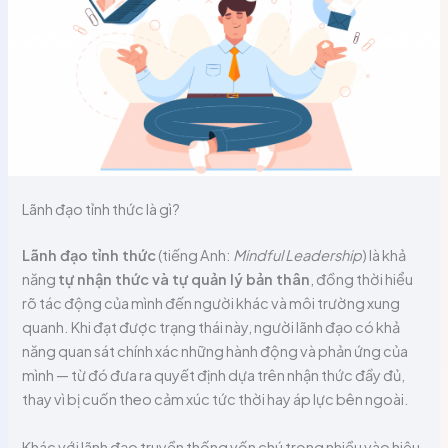
Lãnh đạo tỉnh thức là gì?
Lãnh đạo tỉnh thức
(tiếng Anh:
Mindful Leadership
) là khả
năng
tự nhận thức và tự quản lý bản thân
, đồng thời hiểu
rõ tác động của mình đến người khác và môi trường xung
quanh. Khi đạt được trạng thái này, người lãnh đạo có khả
năng quan sát chính xác những hành động và phản ứng của
mình — từ đó đưa ra quyết định dựa trên nhận thức đầy đủ,
thay vì bị cuốn theo cảm xúc tức thời hay áp lực bên ngoài.
Khác với lãnh đạo truyền thống vốn chú trọng nhiều vào hiệu