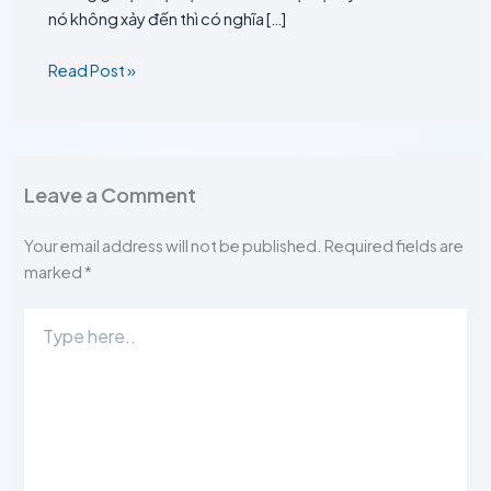
nó không xảy đến thì có nghĩa […]
Read Post »
Leave a Comment
Your email address will not be published.
Required fields are
marked
*
Type
here..