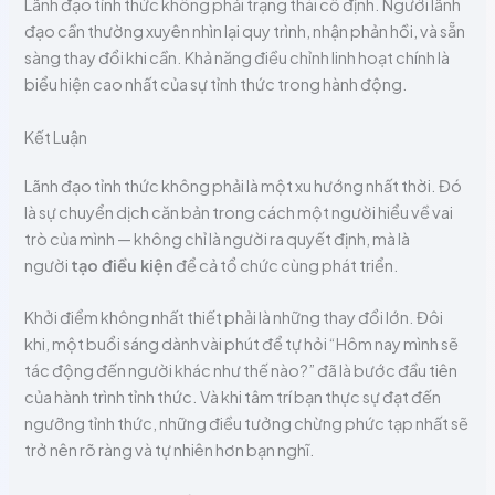
Lãnh đạo tỉnh thức không phải trạng thái cố định. Người lãnh
đạo cần thường xuyên nhìn lại quy trình, nhận phản hồi, và sẵn
sàng thay đổi khi cần. Khả năng điều chỉnh linh hoạt chính là
biểu hiện cao nhất của sự tỉnh thức trong hành động.
Kết Luận
Lãnh đạo tỉnh thức không phải là một xu hướng nhất thời. Đó
là sự chuyển dịch căn bản trong cách một người hiểu về vai
trò của mình — không chỉ là người ra quyết định, mà là
người
tạo điều kiện
để cả tổ chức cùng phát triển.
Khởi điểm không nhất thiết phải là những thay đổi lớn. Đôi
khi, một buổi sáng dành vài phút để tự hỏi “Hôm nay mình sẽ
tác động đến người khác như thế nào?” đã là bước đầu tiên
của hành trình tỉnh thức. Và khi tâm trí bạn thực sự đạt đến
ngưỡng tỉnh thức, những điều tưởng chừng phức tạp nhất sẽ
trở nên rõ ràng và tự nhiên hơn bạn nghĩ.