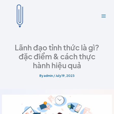
A
C
Skip
r
a
to
c
t
content
h
e
i
g
v
o
e
r
s
i
e
Lãnh đạo tỉnh thức là gì?
s
đặc điểm & cách thực
hành hiệu quả
By
admin
/
July 19, 2023