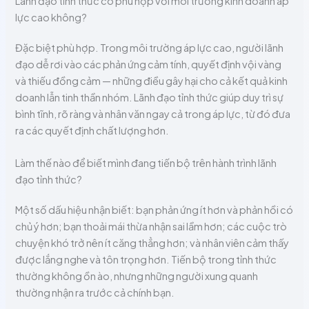
Lãnh đạo tỉnh thức có phù hợp với môi trường kinh doanh áp
lực cao không?
Đặc biệt phù hợp. Trong môi trường áp lực cao, người lãnh
đạo dễ rơi vào các phản ứng cảm tính, quyết định vội vàng
và thiếu đồng cảm — những điều gây hại cho cả kết quả kinh
doanh lẫn tinh thần nhóm. Lãnh đạo tỉnh thức giúp duy trì sự
bình tĩnh, rõ ràng và nhân văn ngay cả trong áp lực, từ đó đưa
ra các quyết định chất lượng hơn.
Làm thế nào để biết mình đang tiến bộ trên hành trình lãnh
đạo tỉnh thức?
Một số dấu hiệu nhận biết: bạn phản ứng ít hơn và phản hồi có
chủ ý hơn; bạn thoải mái thừa nhận sai lầm hơn; các cuộc trò
chuyện khó trở nên ít căng thẳng hơn; và nhân viên cảm thấy
được lắng nghe và tôn trọng hơn. Tiến bộ trong tỉnh thức
thường không ồn ào, nhưng những người xung quanh
thường nhận ra trước cả chính bạn.