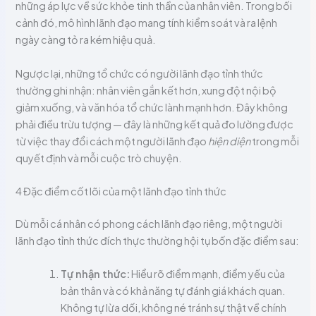
những áp lực về sức khỏe tinh thần của nhân viên. Trong bối
cảnh đó, mô hình lãnh đạo mang tính kiểm soát và ra lệnh
ngày càng tỏ ra kém hiệu quả.
Ngược lại, những tổ chức có người lãnh đạo tỉnh thức
thường ghi nhận: nhân viên gắn kết hơn, xung đột nội bộ
giảm xuống, và văn hóa tổ chức lành mạnh hơn. Đây không
phải điều trừu tượng — đây là những kết quả đo lường được
từ việc thay đổi cách một người lãnh đạo
hiện diện
trong mỗi
quyết định và mỗi cuộc trò chuyện.
4 Đặc điểm cốt lõi của một lãnh đạo tỉnh thức
Dù mỗi cá nhân có phong cách lãnh đạo riêng, một người
lãnh đạo tỉnh thức đích thực thường hội tụ bốn đặc điểm sau:
Tự nhận thức:
Hiểu rõ điểm mạnh, điểm yếu của
bản thân và có khả năng tự đánh giá khách quan.
Không tự lừa dối, không né tránh sự thật về chính