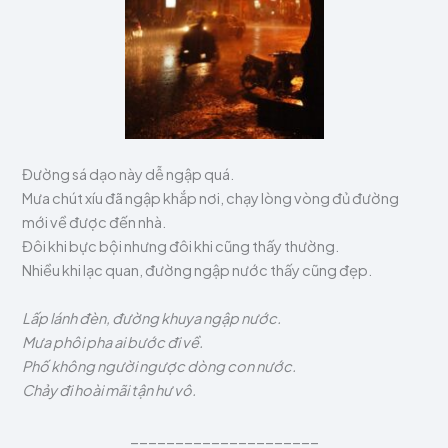
Đường sá dạo này dễ ngập quá.
Mưa chút xíu đã ngập khắp nơi, chạy lòng vòng đủ đường
mới về được đến nhà.
Đôi khi bực bội nhưng đôi khi cũng thấy thường.
Nhiều khi lạc quan, đường ngập nước thấy cũng đẹp.
Lấp lánh đèn, đường khuya ngập nước.
Mưa phôi pha ai bước đi về.
Phố không người ngược dòng con nước.
Chảy đi hoài mãi tận hư vô.
_____________________