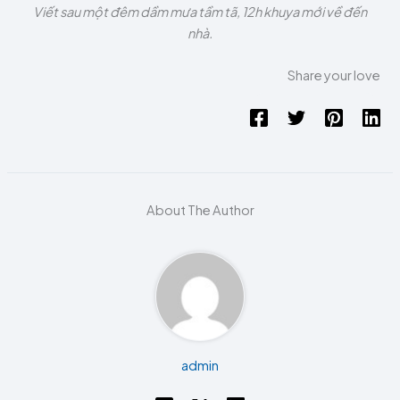
Viết sau một đêm dầm mưa tầm tã, 12h khuya mới về đến
nhà.
Share your love
About The Author
admin