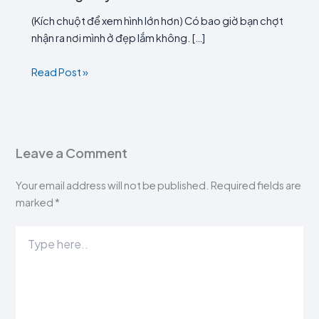
(Kích chuột để xem hình lớn hơn) Có bao giờ bạn chợt
nhận ra nơi mình ở đẹp lắm không. […]
Read Post »
Leave a Comment
Your email address will not be published.
Required fields are
marked
*
Type
here..