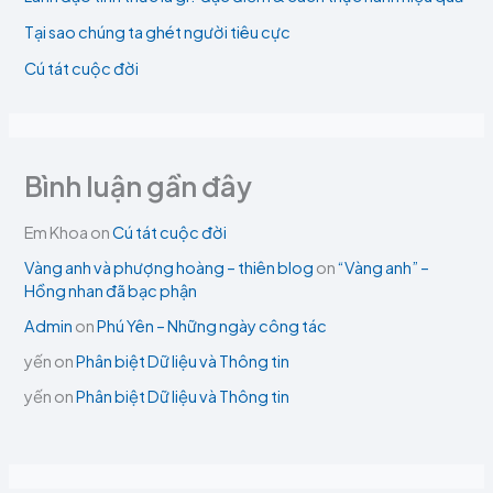
Tại sao chúng ta ghét người tiêu cực
Cú tát cuộc đời
Bình luận gần đây
Em Khoa
on
Cú tát cuộc đời
Vàng anh và phượng hoàng – thiên blog
on
“Vàng anh” –
Hồng nhan đã bạc phận
Admin
on
Phú Yên – Những ngày công tác
yến
on
Phân biệt Dữ liệu và Thông tin
yến
on
Phân biệt Dữ liệu và Thông tin