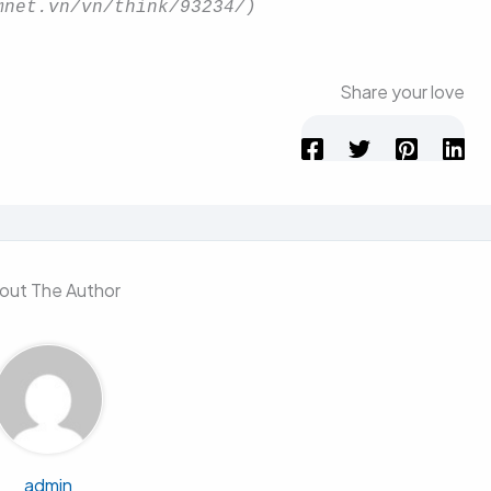
mnet.vn/vn/think/93234/
)
Share your love
out The Author
admin