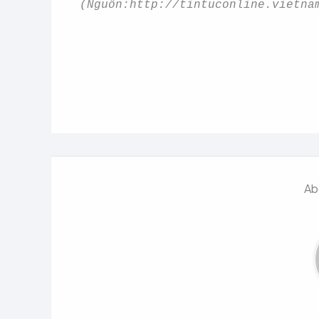
(Nguồn:
http://tintuconline.vietna
Ab