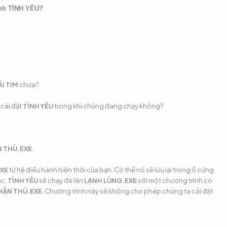
rình TÌNH YÊU?
I TIM
chưa?
 cài đặt
TÌNH YÊU
trong khi chúng đang chạy không?
 THÙ.EXE
.
XE
từ hệ điều hành hiện thời của bạn. Có thể nó sẽ lưu lại trong ổ cứng
ác.
TÌNH YÊU
sẽ chạy đè lên
LẠNH LÙNG.EXE
với một chương trình có
HẬN THÙ.EXE
. Chương trình này sẽ không cho phép chúng ta cài đặt