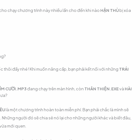
 cho chạy chương trình này nhiều lần cho đến khi nào
HẬN THÙ
bị xóa
ng?
c thôi đấy nhé ! Khi muốn nâng cấp, bạn phải kết nối với những
TRÁI
ỈM CƯỜI.MP3
đang chạy trên màn hình, còn
THÂN THIỆN.EXE
và
HÀI
hưa?
YÊU
là một chương trình hoàn toàn miễn phí. Bạn phải chắc là mình sẽ
. Những người đó sẽ chia sẻ nó lại cho những người khác và biết đâu,
vừa mới quen.