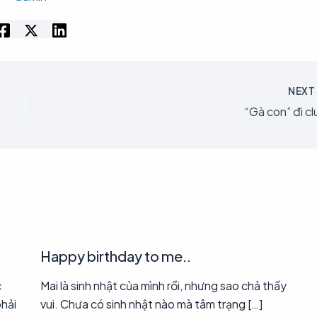
NEX
“Gà con” đi cl
Happy birthday to me..
c
Mai là sinh nhật của mình rồi, nhưng sao chả thấy
phải
vui. Chưa có sinh nhật nào mà tâm trạng […]