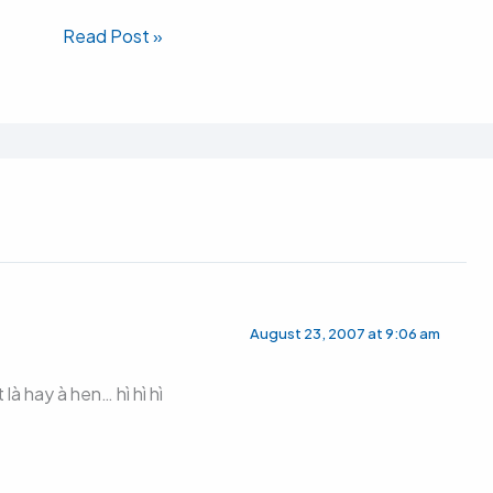
Read Post »
August 23, 2007 at 9:06 am
là hay à hen… hì hì hì