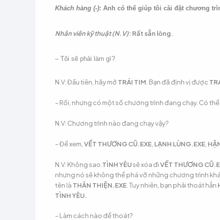
Khách hàng (-)
: Anh có thể giúp tôi cài đặt chương t
Nhân viên kỹ thuật (N.V)
: Rất sẵn lòng.
– Tôi sẽ phải làm gì?
N.V: Đầu tiên, hãy mở
TRÁI TIM
. Bạn đã định vị được
TRÁ
– Rồi, nhưng có một số chương trình đang chạy. Có thể
N.V: Chương trình nào đang chạy vậy?
– Để xem,
VẾT THƯƠNG CŨ.EXE
,
LẠNH LÙNG.EXE
,
HẬN
N.V: Không sao.
TÌNH YÊU
sẽ xóa đi
VẾT THƯƠNG CŨ.E
nhưng nó sẽ không thể phá vỡ những chương trình kh
tên là
THÂN THIỆN.EXE
. Tuy nhiên, bạn phải thoát hẳn
TÌNH YÊU.
– Làm cách nào để thoát?