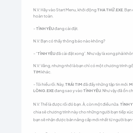
N.V: Hãy vào Start Menu, khởi động
THA THỨ.EXE
. Bạn
hoàn toàn.
–
TÌNH YÊU
đang cài đặt.
N.V: Bạn có thấy thông báo nào không?
– “
TÌNH YÊU
đã cài đặt xong”. Như vậy là xong phải khô
N.V: Vâng, nhưng nhớ là bạn chỉ có một chương trình gố
TIM
khác.
– Tôi hiểu rồi. Này,
TRÁI TIM
đã đầy những tập tin mới.
M
LÒNG.EXE
đang sao y vào
TÌNH YÊU
. Như vậy đã ổn c
N.V: Thế là được rồi đó bạn. À, còn một điều nữa.
TÌNH 
chia sẻ chương trình này cho những người bạn tiếp xúc
bạn sẽ nhận được bản nâng cấp mới nhất từ người bạn 