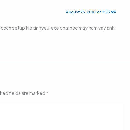
August 25, 2007 at 9:23 am
et cach setup file tinhyeu.exe phai hoc may nam vay anh
red fields are marked
*