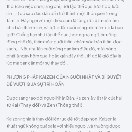
thôi (cho việc chơi, lãng phí, lười tập thể dục, lười học, lười
làm,…) có sao đâu dần dần trở thành một thói quen trong
tâm trí. Hãy nghĩ về một điều bạn đã từng rất rât muốn làm
cho bản thân mình, và tự hỏi lần cuối cùng mình làm nó là bao
giờ? Chẳng hạn như tập thể dục, học ngoại ngữ, ăn uống
đúng chế độ, thăm hỏi người thân, chăm sóc bản thân, đọc
sách,… Nếu như lần cuối cùng bạn làm điều đó, mà không
phải là ngày hôm qua, hoặc gần đây thôi, thì có lẽ giờ đây là
lúc mà bạn cần một sự thay đổi.
PHƯƠNG PHÁP KAIZEN CỦA NGƯỜI NHẬT VÀ BÍ QUYẾT
ĐỂ VƯỢT QUA SỰ TRÌ HOÃN
Được sáng tạo bởi người Nhật Bản, Kaizen là viết tắt của hai
từ
Kai (Thay đổi)
và
Zen (Thông thái)
,
Kaizen nghĩa là thay đổi liên tục để tốt đẹp hơn. Kaizen là
thuật ngữ không quá xa lạ với nhiều người, và thường được