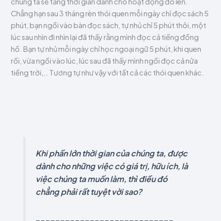
chúng ta sẽ tăng thời gian dành cho hoạt động đó lên.
Chẳng hạn sau 3 tháng rèn thói quen mỗi ngày chỉ đọc sách 5
phút, bạn ngồi vào bàn đọc sách, tự nhủ chỉ 5 phút thôi, một
lúc sau nhìn đi nhìn lại đã thấy rằng mình đọc cả tiếng đồng
hồ. Bạn tự nhủ mỗi ngày chỉ học ngoại ngữ 5 phút, khi quen
rồi, vừa ngồi vào lúc, lúc sau đã thấy mình ngồi đọc cả nửa
tiếng trời,.. Tương tự như vậy với tất cả các thói quen khác.
Khi phần lớn thời gian của chúng ta, được
dành cho những việc có giá trị, hữu ích, là
việc chúng ta muốn làm, thì điều đó
chẳng phải rất tuyệt vời sao?
____________________________