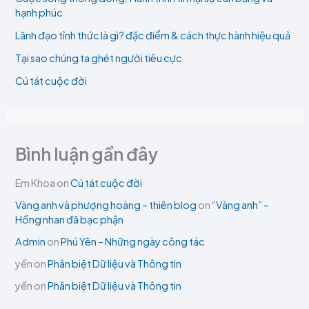
hạnh phúc
Lãnh đạo tỉnh thức là gì? đặc điểm & cách thực hành hiệu quả
Tại sao chúng ta ghét người tiêu cực
Cú tát cuộc đời
Bình luận gần đây
Em Khoa
on
Cú tát cuộc đời
Vàng anh và phượng hoàng – thiên blog
on
“Vàng anh” –
Hồng nhan đã bạc phận
Admin
on
Phú Yên – Những ngày công tác
yến
on
Phân biệt Dữ liệu và Thông tin
yến
on
Phân biệt Dữ liệu và Thông tin