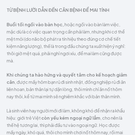
TỪ BỆNH LƯỜI DẪN ĐẾN CĂN BỆNH ĐỂ MAI TÍNH
Buổi tối ngồi vào bàn học,
hoặc ngồi vào bàn làm việc,
mặc dù là có việc quan trọng cần phải làm, nhưng khi cơ thể
mệt mỏi (do não bộ phát ra tín hiệu theo đúng cơ chế tiết
kiệm năng lượng), thế là trong đầu chúng ta xuất hiện ý nghĩ:
thôi giờ mệt quá, phải nghỉ ngơi xíu, để mai làm cũng được
mà.
Khi chúng ta hào hứng và quyết tâm cho kế hoạch giảm
cân
, được mấy hôm bạn rủ đi sinh nhật, đồng nghiệp rủ đi ăn
liên hoan, bản thân lại tự dặn lòng, thôi mình chỉ ăn nốt hôm
nay thôi, kể từ mai mình sẽ nghiêm khắc với bản thân mình.
Là sinh viên hay người mới đi làm, không khó để nhận ra khẩu
hiệu: giới trẻ Việt
còn yếu kém ngoại ngữ lắm
, cho nên là
thế hệ tương lai, thì phải đầu tư vào ngoại ngữ. Học được
mấy ngày, khó quá, thôi cho mình chơi nốt hôm nay, rồi mai