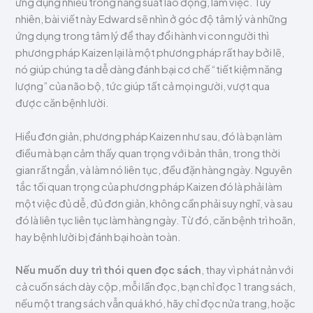
ứng dụng nhiều trong năng suất lao động, làm việc. Tuy
nhiên, bài viết này Edward sẽ nhìn ở góc độ tâm lý và những
ứng dụng trong tâm lý để thay đổi hành vi con người thì
phương pháp Kaizen lại là một phương pháp rất hay bởi lẽ,
nó giúp chúng ta dễ dàng đánh bại cơ chế “tiết kiệm năng
lượng” của não bộ, tức giúp tất cả mọi người, vượt qua
được căn bệnh lười.
Hiểu đơn giản, phương pháp Kaizen như sau, đó là bạn làm
điều mà bạn cảm thấy quan trọng với bản thân, trong thời
gian rất ngắn, và làm nó liên tục, đều đặn hàng ngày. Nguyên
tắc tối quan trọng của phương pháp Kaizen đó là phải làm
một việc đủ dễ, đủ đơn giản, không cần phải suy nghĩ, và sau
đó là liên tục liên tục làm hàng ngày. Từ đó, căn bệnh trì hoãn,
hay bệnh lười bị đánh bại hoàn toàn.
Nếu muốn duy trì thói quen đọc sách
, thay vì phát nản với
cả cuốn sách dày cộp, mỗi lần đọc, bạn chỉ đọc 1 trang sách,
nếu một trang sách vẫn quá khó, hãy chỉ đọc nửa trang, hoặc