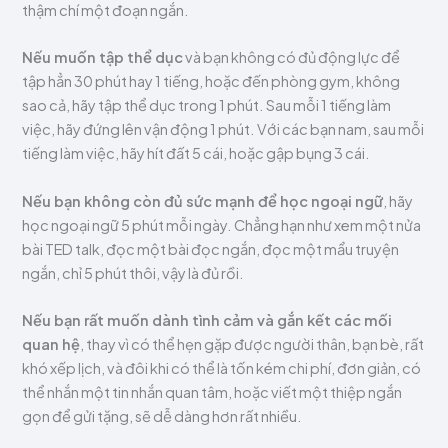
thậm chí một đoạn ngắn.
Nếu muốn tập thể dục
và bạn không có đủ động lực để
tập hẳn 30 phút hay 1 tiếng, hoặc đến phòng gym, không
sao cả, hãy tập thể dục trong 1 phút. Sau mỗi 1 tiếng làm
việc, hãy đứng lên vận động 1 phút. Với các bạn nam, sau mỗi
tiếng làm việc, hãy hít đất 5 cái, hoặc gập bụng 3 cái.
Nếu bạn không còn đủ sức mạnh để học ngoại ngữ
, hãy
học ngoại ngữ 5 phút mỗi ngày. Chẳng hạn như xem một nửa
bài TED talk, đọc một bài đọc ngắn, đọc một mẩu truyện
ngắn, chỉ 5 phút thôi, vậy là đủ rồi.
Nếu bạn rất muốn dành tình cảm và gắn kết các mối
quan hệ
, thay vì có thể hẹn gặp được người thân, bạn bè, rất
khó xếp lịch, và đôi khi có thể là tốn kém chi phí, đơn giản, có
thể nhắn một tin nhắn quan tâm, hoặc viết một thiệp ngắn
gọn để gửi tặng, sẽ dễ dàng hơn rất nhiều.