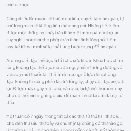
mình sẽ học.
Cũng nhiều lần muốn tiết kiệm chi tiêu, quyết tâm làm giàu, tự
nhủ lòng mình sẽ không tiêu xài hoang phí. Nhưng tiết kiệm
được một thời gian, thấy bản thân mệt mỏi quá, não bộ lại
suy nghĩ, thôi phải cho phép bản thân tận hưởng nốt hôm
nay, kể từ mai mình sẽ lại thắt lưng buộc bụng để làm giàu.
Ai cũng biết tập thể dục là tốt cho sức khỏe. Khoa học chỉ ra
rằng không tập thể dục mức độ nguy hiểm tương đương với
việc bạn hút thuốc lá. Thế là mình cũng nỗ lực đến phòng
tập, không thì cũng phải đầu tư đôi giày, chạy bộ, đạp xe, bơi
lội. Được mấy ngày mệt quá, nản quá, lại tự nhủ thôi hôm nay
cho cơ thể mình nghỉ ngơi xíu, để mai mình sẽ lại bắt đầu lại từ
đầu.
Một tuần có 7 ngày, trong tất cả các thứ, từ thứ hai, thứ ba, ..
cho đến thứ sáu, thứ bảy và chủ nhật lại chẳng có thứ nào gọi
là “thứ mai” cả. Thông điệp, sống là sống cả đời, nốt hôm nay