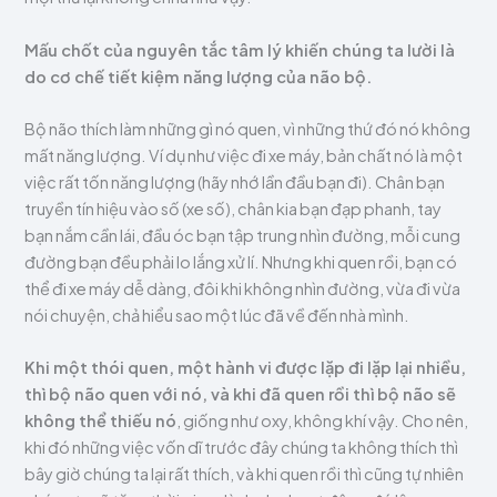
Mấu chốt của nguyên tắc tâm lý khiến chúng ta lười là
do cơ chế tiết kiệm năng lượng của não bộ.
Bộ não thích làm những gì nó quen, vì những thứ đó nó không
mất năng lượng. Ví dụ như việc đi xe máy, bản chất nó là một
việc rất tốn năng lượng (hãy nhớ lần đầu bạn đi). Chân bạn
truyền tín hiệu vào số (xe số), chân kia bạn đạp phanh, tay
bạn nắm cần lái, đầu óc bạn tập trung nhìn đường, mỗi cung
đường bạn đều phải lo lắng xử lí. Nhưng khi quen rồi, bạn có
thể đi xe máy dễ dàng, đôi khi không nhìn đường, vừa đi vừa
nói chuyện, chả hiểu sao một lúc đã về đến nhà mình.
Khi một thói quen, một hành vi được lặp đi lặp lại nhiều,
thì bộ não quen với nó, và khi đã quen rồi thì bộ não sẽ
không thể thiếu nó
, giống như oxy, không khí vậy. Cho nên,
khi đó những việc vốn dĩ trước đây chúng ta không thích thì
bây giờ chúng ta lại rất thích, và khi quen rồi thì cũng tự nhiên