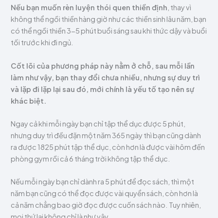
Nếu bạn muốn rèn luyện thói quen thiền định
, thay vì
không thể ngồi thiền hàng giờ như các thiền sinh lâu năm, bạn
có thể ngồi thiền 3-5 phút buổi sáng sau khi thức dậy và buổi
tối trước khi đi ngủ.
Cốt lõi của phương pháp này nằm ở chỗ, sau mỗi lần
làm như vậy, bạn thay đổi chưa nhiều, nhưng sự duy trì
và lặp đi lặp lại sau đó, mới chính là yếu tố tạo nên sự
khác biệt.
Ngay cả khi mỗi ngày bạn chỉ tập thể dục được 5 phút,
nhưng duy trì đều đặn một năm 365 ngày thì bạn cũng dành
ra được 1825 phút tập thể dục, còn hơn là được vài hôm đến
phòng gym rồi cả 6 tháng trời không tập thể dục.
Nếu mỗi ngày bạn chỉ dành ra 5 phút để đọc sách, thì một
năm bạn cũng có thể đọc được vài quyển sách, còn hơn là
cả năm chẳng bao giờ đọc được cuốn sách nào. Tuy nhiên,
mọi thứ lại không chỉ là như vậy.