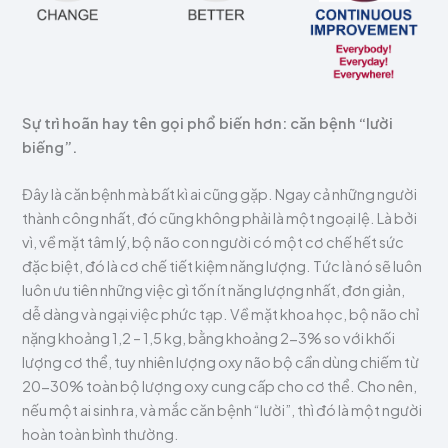
Sự trì hoãn hay tên gọi phổ biến hơn: căn bệnh “lười
biếng”.
Đây là căn bệnh mà bất kì ai cũng gặp. Ngay cả những người
thành công nhất, đó cũng không phải là một ngoại lệ. Là bởi
vì, về mặt tâm lý, bộ não con người có một cơ chế hết sức
đặc biệt, đó là cơ chế tiết kiệm năng lượng. Tức là nó sẽ luôn
luôn ưu tiên những việc gì tốn ít năng lượng nhất, đơn giản,
dễ dàng và ngại việc phức tạp. Về mặt khoa học, bộ não chỉ
nặng khoảng 1,2 – 1,5 kg, bằng khoảng 2-3% so với khối
lượng cơ thể, tuy nhiên lượng oxy não bộ cần dùng chiếm từ
20-30% toàn bộ lượng oxy cung cấp cho cơ thể. Cho nên,
nếu một ai sinh ra, và mắc căn bệnh “lười”, thì đó là một người
hoàn toàn bình thường.