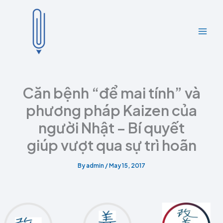
A
C
Skip
r
a
to
c
t
content
h
e
i
g
v
o
e
r
s
i
e
Căn bệnh “để mai tính” và
s
phương pháp Kaizen của
người Nhật – Bí quyết
giúp vượt qua sự trì hoãn
By
admin
/
May 15, 2017