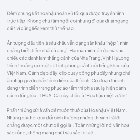
Đêm chung kết hoa hậu hoàn vũ tối qua được truyền hình
trực tiếp. Không chủ tâm ngồi coi nhưng đi qua đi lại ngang
cái tivi cũng liếc xem thử thế nào.
Ấn tượng đầu tiên là sâu khấu vẫn dạng sân khấu “hộp”, nhìn
chẳng biết điểm nhấn là cái gì. Hai màn hình lớn ở phía sau
chiếu các danh lam thắng cảnh của Nha Trang, Vịnh Hạ Long,
thỉnh thoảng có một số hình phong cảnh nổi tiếng khác của
Việt Nam. Cảnh đẹp đấy, clip quay công phu đấy nhưng chả
ăn nhập gì với phần trình diễn của thí sinh. Có đoạn thí sinh
đang trình diễn trang phục áo tắm thì phía sau lại hiện cảnh
cánh đồng lúa..THUA. Cái này chắc là “Hoa hậu miệt vườn”..
Phần thi ứng xử là vấn đề muôn thuở của Hoa hậu Việt Nam.
Những câu hỏi quá đổi bình thường nhưng thí sinh trả lời
chẳng được một chút để gọi là.. Toàn những lời nói văn hoa,
sáo rỗng, không mang chút sâu sắc trí tuệ..