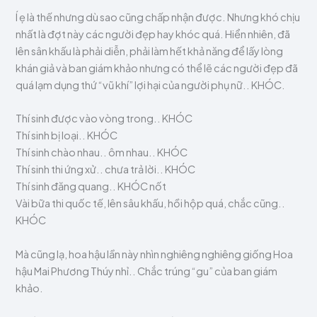
Í ẹ là thế nhưng dù sao cũng chấp nhận được. Nhưng khó chịu
nhất là đợt này các người đẹp hay khóc quá. Hiển nhiên, đã
lên sân khấu là phải diễn, phải làm hết khả năng để lấy lòng
khán giả và ban giám khảo nhưng có thể lẽ các người đẹp đã
quá lạm dụng thứ “vũ khí” lợi hại của người phụ nữ.. KHÓC.
Thí sinh được vào vòng trong.. KHÓC
Thí sinh bị loại.. KHÓC
Thí sinh chào nhau.. ôm nhau.. KHÓC
Thí sinh thi ứng xử.. chưa trả lời.. KHÓC
Thí sinh đăng quang.. KHÓC nốt
Vài bữa thi quốc tế, lên sâu khấu, hồi hộp quá, chắc cũng..
KHÓC
Mà cũng lạ, hoa hậu lần này nhìn nghiêng nghiêng giống Hoa
hậu Mai Phương Thúy nhỉ.. Chắc trúng “gu” của ban giám
khảo.