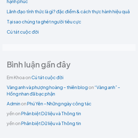
hạnh phúc
Lãnh đạo tỉnh thức là gì? đặc điểm & cách thực hành hiệu quả
Tại sao chúng ta ghét người tiêu cực
Cú tát cuộc đời
Bình luận gần đây
Em Khoa
on
Cú tát cuộc đời
Vàng anh và phượng hoàng – thiên blog
on
“Vàng anh” –
Hồng nhan đã bạc phận
Admin
on
Phú Yên – Những ngày công tác
yến
on
Phân biệt Dữ liệu và Thông tin
yến
on
Phân biệt Dữ liệu và Thông tin