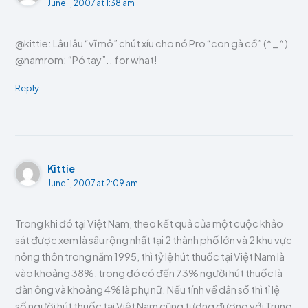
June 1, 2007 at 1:38 am
@kittie: Lâu lâu “vĩ mô” chút xíu cho nó Pro “con gà cồ” (^_^)
@namrom: “Pó tay”.. for what!
Reply
Kittie
June 1, 2007 at 2:09 am
Trong khi đó tại Việt Nam, theo kết quả của một cuộc khảo
sát được xem là sâu rộng nhất tại 2 thành phố lớn và 2 khu vực
nông thôn trong năm 1995, thì tỷ lệ hút thuốc tại Việt Nam là
vào khoảng 38%, trong đó có đến 73% người hút thuốc là
đàn ông và khoảng 4% là phụ nữ. Nếu tính về dân số thì tỉ lệ
số người hút thuốc tại Việt Nam cũng tương đương với Trung