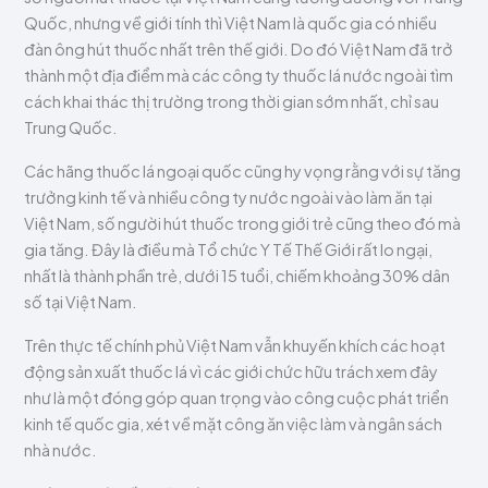
Quốc, nhưng về giới tính thì Việt Nam là quốc gia có nhiều
đàn ông hút thuốc nhất trên thế giới. Do đó Việt Nam đã trở
thành một địa điểm mà các công ty thuốc lá nước ngoài tìm
cách khai thác thị trường trong thời gian sớm nhất, chỉ sau
Trung Quốc.
Các hãng thuốc lá ngoại quốc cũng hy vọng rằng với sự tăng
trưởng kinh tế và nhiều công ty nước ngoài vào làm ăn tại
Việt Nam, số người hút thuốc trong giới trẻ cũng theo đó mà
gia tăng. Đây là điều mà Tổ chức Y Tế Thế Giới rất lo ngại,
nhất là thành phần trẻ, dưới 15 tuổi, chiếm khoảng 30% dân
số tại Việt Nam.
Trên thực tế chính phủ Việt Nam vẫn khuyến khích các hoạt
động sản xuất thuốc lá vì các giới chức hữu trách xem đây
như là một đóng góp quan trọng vào công cuộc phát triển
kinh tế quốc gia, xét về mặt công ăn việc làm và ngân sách
nhà nước.