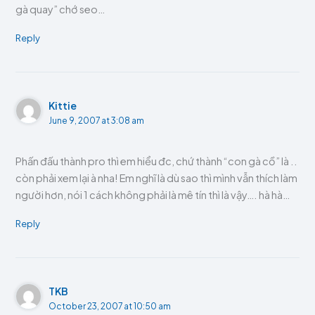
gà quay” chớ seo…
Reply
Kittie
June 9, 2007 at 3:08 am
Phấn đấu thành pro thì em hiểu đc, chứ thành “con gà cồ” là ..
còn phải xem lại à nha! Em nghĩ là dù sao thì mình vẫn thích làm
người hơn, nói 1 cách không phải là mê tín thì là vậy…. hà hà…
Reply
TKB
October 23, 2007 at 10:50 am