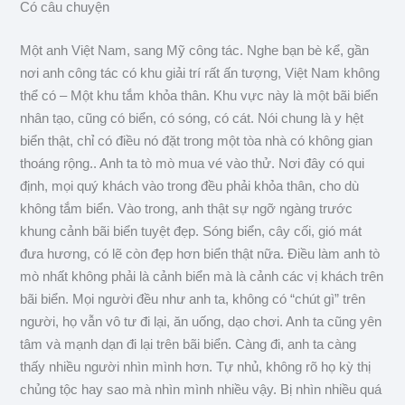
Có câu chuyện
Một anh Việt Nam, sang Mỹ công tác. Nghe bạn bè kể, gần
nơi anh công tác có khu giải trí rất ấn tượng, Việt Nam không
thể có – Một khu tắm khỏa thân. Khu vực này là một bãi biển
nhân tạo, cũng có biển, có sóng, có cát. Nói chung là y hệt
biển thật, chỉ có điều nó đặt trong một tòa nhà có không gian
thoáng rộng.. Anh ta tò mò mua vé vào thử. Nơi đây có qui
định, mọi quý khách vào trong đều phải khỏa thân, cho dù
không tắm biển. Vào trong, anh thật sự ngỡ ngàng trước
khung cảnh bãi biển tuyệt đẹp. Sóng biển, cây cối, gió mát
đưa hương, có lẽ còn đẹp hơn biển thật nữa. Điều làm anh tò
mò nhất không phải là cảnh biển mà là cảnh các vị khách trên
bãi biển. Mọi người đều như anh ta, không có “chút gì” trên
người, họ vẫn vô tư đi lại, ăn uống, dạo chơi. Anh ta cũng yên
tâm và mạnh dạn đi lại trên bãi biển. Càng đi, anh ta càng
thấy nhiều người nhìn mình hơn. Tự nhủ, không rõ họ kỳ thị
chủng tộc hay sao mà nhìn mình nhiều vậy. Bị nhìn nhiều quá