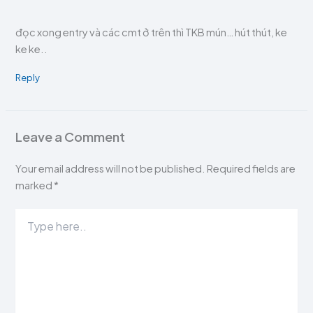
đọc xong entry và các cmt ở trên thì TKB mún… hút thút, ke
ke ke..
Reply
Leave a Comment
Your email address will not be published.
Required fields are
marked
*
Type
here..