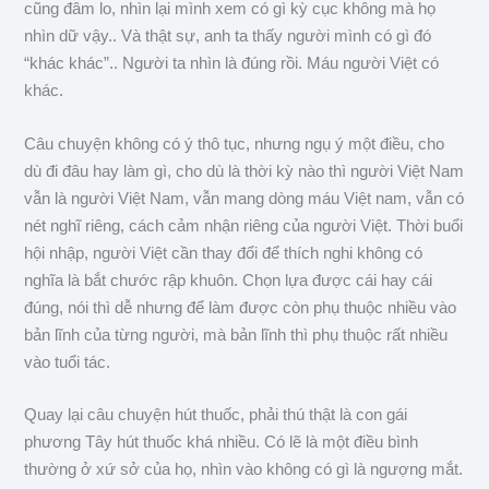
cũng đâm lo, nhìn lại mình xem có gì kỳ cục không mà họ
nhìn dữ vậy.. Và thật sự, anh ta thấy người mình có gì đó
“khác khác”.. Người ta nhìn là đúng rồi. Máu người Việt có
khác.
Câu chuyện không có ý thô tục, nhưng ngụ ý một điều, cho
dù đi đâu hay làm gì, cho dù là thời kỳ nào thì người Việt Nam
vẫn là người Việt Nam, vẫn mang dòng máu Việt nam, vẫn có
nét nghĩ riêng, cách cảm nhận riêng của người Việt. Thời buổi
hội nhập, người Việt cần thay đổi để thích nghi không có
nghĩa là bắt chước rập khuôn. Chọn lựa được cái hay cái
đúng, nói thì dễ nhưng để làm được còn phụ thuộc nhiều vào
bản lĩnh của từng người, mà bản lĩnh thì phụ thuộc rất nhiều
vào tuổi tác.
Quay lại câu chuyện hút thuốc, phải thú thật là con gái
phương Tây hút thuốc khá nhiều. Có lẽ là một điều bình
thường ở xứ sở của họ, nhìn vào không có gì là ngượng mắt.