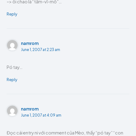
–> ôi chao là “tầm-vĩ-mô”…
Reply
namrom
June 1, 2007 at 2:23 am
Pó tay…
Reply
namrom
June 1, 2007 at 4:09 am
Đọc cái entry ni với comment của Mèo, thấy “pó tay” “con