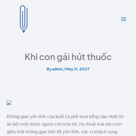
A
C
Skip
r
a
to
c
t
content
h
e
i
g
v
o
e
r
s
i
e
Khi con gái hút thuốc
s
By
admin
/
May 31, 2007
Không gian yên tĩnh của buổi cà phê trưa bỗng náo nhiệt ồn
áo bởi một nhóm người còn khá trẻ. Họ thoải mái nói cười
giữa một không gian bốn bề yên tĩnh, các vị khách xung