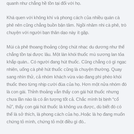
quanh như chẳng hề tồn tại đối với họ.
Khá quen với không khí và phong cách của nhiều quán cà
phê nên cũng chẳng buồn bận tâm. Ngồi nhâm nhi cà phê, trò
chuyện với người bạn thân dạo này ít gặp.
Mùi cà phê thoang thoảng cộng chút nhạc du dương như thể
chẳng tồn tại được lâu. Một làn khói thuốc mù sương lan tỏa
khắp quán.. Có người đang hút thuốc. Cũng chẳng có gì ngạc
nhiên, uống cà phê hút thuốc cũng là chuyện thường. Quay
sang nhìn thử, cả nhóm khách vừa vào đang phì phèo khói
thuốc theo từng nhịp cười đùa của họ. Hơn một nửa nhóm đó
là con gái. Thỉnh thoảng vẫn thấy con gái hút thuốc nhưng
chưa lần nào là có ấn tượng tốt cả. Chắc mình bị bịnh “cổ
hủ”, thấy con gái hút thuốc là không ưa được, dù biết đó có
thể là sở thích, là phong cách của họ..Hoặc là họ đang muốn
chứng tỏ mình, chứng tỏ một điều gì đó..