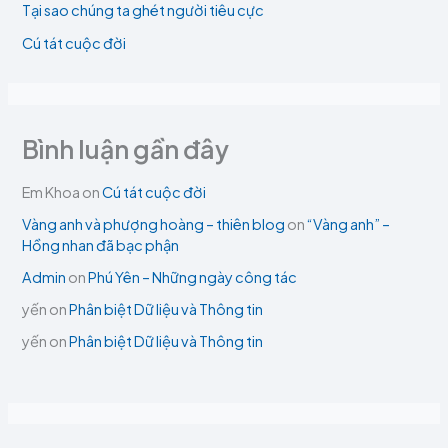
Tại sao chúng ta ghét người tiêu cực
Cú tát cuộc đời
Bình luận gần đây
Em Khoa
on
Cú tát cuộc đời
Vàng anh và phượng hoàng – thiên blog
on
“Vàng anh” –
Hồng nhan đã bạc phận
Admin
on
Phú Yên – Những ngày công tác
yến
on
Phân biệt Dữ liệu và Thông tin
yến
on
Phân biệt Dữ liệu và Thông tin