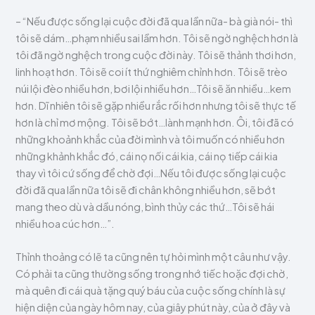
– “Nếu được sống lại cuộc đời đã qua lần nữa- bà già nói- thì
tôi sẽ dám…phạm nhiều sai lầm hơn. Tôi sẽ ngờ nghệch hơn là
tôi đã ngờ nghệch trong cuộc đời này. Tôi sẽ thảnh thơi hơn,
linh hoạt hơn. Tôi sẽ coi ít thứ nghiêm chỉnh hơn. Tôi sẽ trèo
núi lội đèo nhiều hơn, bơi lội nhiều hơn…Tôi sẽ ăn nhiều…kem
hơn. Dĩ nhiên tôi sẽ gặp nhiều rắc rối hơn nhưng tôi sẽ thực tế
hơn là chỉ mơ mộng. Tôi sẽ bớt…lành mạnh hơn. Ôi, tôi đã có
những khoảnh khắc của đời mình và tôi muốn có nhiều hơn
những khảnh khắc đó, cái nọ nối cái kia, cái nọ tiếp cái kia
thay vì tôi cứ sống để chờ đợi…Nếu tôi được sống lại cuộc
đời đã qua lần nữa tôi sẽ đi chân không nhiều hơn, sẽ bớt
mang theo dù và dầu nóng, bình thủy các thứ…Tôi sẽ hái
nhiều hoa cúc hơn…”.
Thỉnh thoảng có lẽ ta cũng nên tự hỏi mình một câu như vậy.
Có phải ta cũng thường sống trong nhớ tiếc hoặc đợi chờ,
mà quên đi cái quà tặng quý báu của cuộc sống chính là sự
hiện diện của ngày hôm nay, của giây phút này, của ở đây và