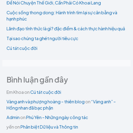
Để Nói Chuyện Thế Giới, Cần Phải Có Khoai Lang
Cuộc sống thong dong: Hành trình tìm lại sự cân bằng và
hạnh phúc
Lãnh đạo tỉnh thức là gì? đặc điểm & cách thực hành hiệu quả
Tại sao chúng ta ghét người tiêu cực
Cú tát cuộc đời
Bình luận gần đây
Em Khoa
on
Cú tát cuộc đời
Vàng anh và phượng hoàng – thiên blog
on
“Vàng anh” –
Hồng nhan đã bạc phận
Admin
on
Phú Yên – Những ngày công tác
yến
on
Phân biệt Dữ liệu và Thông tin