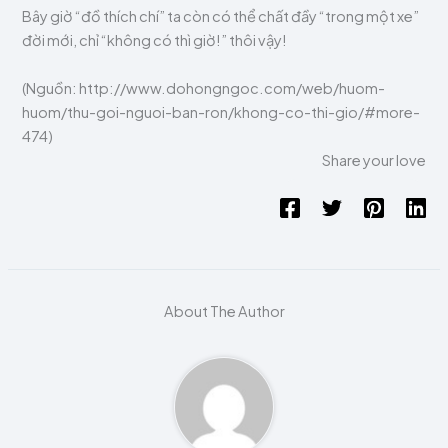
Bây giờ “đồ thích chí” ta còn có thể chất đầy “trong một xe”
đời mới, chỉ “không có thì giờ!” thôi vậy!
(Nguồn: http://www.dohongngoc.com/web/huom-
huom/thu-goi-nguoi-ban-ron/khong-co-thi-gio/#more-
474)
Share your love
About The Author