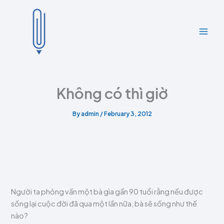
A
C
Skip
r
a
to
c
t
content
h
e
i
g
v
o
e
r
s
i
e
Không có thì giờ
s
By
admin
/
February 3, 2012
Người ta phỏng vấn một bà gìa gần 90 tuổi rằng nếu được
sống lại cuộc đời đã qua một lần nữa, bà sẽ sống như thế
nào?