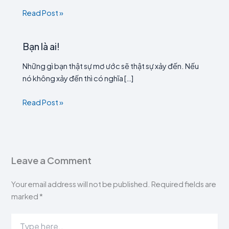
Read Post »
Bạn là ai!
Những gì bạn thật sự mơ ước sẽ thật sự xảy đến. Nếu
nó không xảy đến thì có nghĩa […]
Read Post »
Leave a Comment
Your email address will not be published.
Required fields are
marked
*
Type
here..