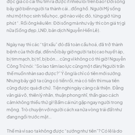
độc giả có cái thú tìm ra được ít nhiều lỗi trên báo! Đời sống
bây giờ biến người ta thành cái…đồng hồ. Người Mỹ sống
như một học sinh tiểu học, giờ nào việc đó, từng giờ từng
phút “. Rồi ông kêu lên: Đời sống mà như vậy thì còn giá trị gì
nữa (Sống đẹp, LNĐ, bản dịch Nguyễn Hiến Lê).
Ngày nay thì các “tật xấu” đó đã toàn cầu hoá, đã trở thành
bệnh của thời đại, đến nỗi bây giờ người ta bị cao huyết áp,
bị tim mạch, bị trĩ, bị bón….cũng vì không có thì giờ! Nguyễn
Công Trứ nói: “So lao tâm lao lực cũng một đàn/ Người trần
thế muốn nhàn sao được?” Ý ông là chỉ có tiên mới sướng.
Nhưng bây giờ ta cũng có tiền rồi, mà có tiền thì mua tiên
cũng được quá đi chứ. Tiện nghi ngày càng cải thiện. Đằng
vân giá võ, thiên lý nhãn, thuận phong nhĩ, thần giao cách
cảm không thiếu thứ gì! Bấm cái nút gặp ngay người trong
mộng. Trò chuyện với người cách xa nửa vòng trái đất như
đang ngồi trước mặt…
Thế mà vì sao ta không được “sướng như tiên”? Có lẽ là do