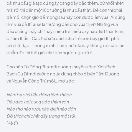
cái nhu cầu giả tạo cứ ngày càng dày đặc thêm, cứ nhồi nhét
mãi rồi thì đến một lúc tưởng là nhu cầu thật. Đẻ con thì phải
đẻ mổ, chọn giờ để mong sau này con được làm vua. Ai cũng
làm vua cả thì ai sẽ là thường dân cho vua trị vì? Nhưng vua
đâu chẳng thấy chỉ thấy nhiều trẻ thiếu oxy não, liệt thần kinh,
bị tâm thần… Các thứ sữa dành cho trẻ con bây giờ thì phải
có chất tạo… thông minh. Làm như xưa nay không có các sản
phẩm đó thì thế giới chỉ toàn người ngu dốt!
Cho nên Tô Đông Pha mới buông thuyền sông Xích Bích,
Bạch Cư Dị mới xuống ngựa dừng chèo ở bến Tầm Dương,
và Nguyễn Công Trứ mới… mơ ước:
Năm ba chú tiểu đồng lếch thếch
Tiêu dao nơi cùng cốc thâm sơn
Nào thơ nào rượu nào địch nào đờn
Đồ thích chí chất đầy trong một túi…
(Kẻ sĩ)