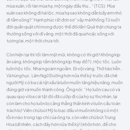
mùa xuân, rồi tàn mùa hạ, một ngày đầu thu… ” (TCS). Mùa
xuân sao không đi hái lộc, mùa hạ sao không dẫn bầy em nhỏ
đi tắm sông? “Hạnh phúc rất đơn sơ” vậy mà Khổng Tử suốt
đời quần quật chỉ mong được thế đôi lần! Quả thật chúng ta
thường sống với dĩ vãng, một thời đã qua hoặc sống với
tương lai, một thời chưa tới.
Còn hiện tại thì tối tăm mặt mũi; không có thì giờ! Không kịp
ăn sáng, không kịp tắm (không kịp thay đồ?). Hộc tốc. Luôn
luôn hộc tốc. Nhai ngoàm ngoằm. Đi vội vàng. Thở hào hễn.
Và hùng hục. Lâm Ngữ Đường hơn nửa thế kỷ trước đã chê
người Mỹ có ba cái tật xấu là luôn muốn tăng hiệu năng, muốn
đúng giờ và muốn thành công. Ông nói: ” Họ luôn cau có và
quạu quọ vì ba cái tật đó đã cướp đi của họ sự thư nhàn, lại
còn làm cho họ luôn bị căng thẳng thần kinh vì luôn cầu toàn
trách bị! Viên chủ bút Mỹ lo bạc đầu vì muốn không có một
lỗi in nào trong tạp chí của ông ta, còn viên chủ bút Trung
Hoa (dĩ nhiên, cách đây hơn nửa thế kỷ!) khôn hơn, để cho