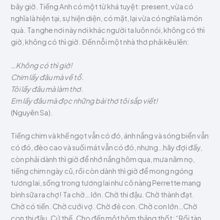
bây giờ. Tiếng Anh có một từ khá tuyệt: present, vừa có
nghĩa là hiện tại, sự hiện diện, có mặt, lại vừa có nghĩa là món
quà. Ta nghe nơi này nơi khác người ta luôn nói, không có thì
giờ, không có thì giờ. Đến nỗi một nhà thơ phải kêu lên:
…Không có thì giờ!
Chim lấy đâu mà về tổ.
Tôi lấy đâu mà làm thơ.
Em lấy đâu mà đọc những bài thơ tôi sắp viết!
(Nguyên Sa).
Tiếng chim và khế ngọt vẫn có đó, ánh nắng và sóng biển vẫn
có đó, đèo cao và suối mát vẫn có đó, nhưng…hãy đợi đấy,
còn phải dành thì giờ để nhớ nắng hôm qua, mưa năm nọ,
tiếng chim ngày cũ, rồi còn dành thì giờ để mong ngóng
tương lai, sống trong tương lai như cô nàng Perrette mang
bình sữa ra chợ! Ta chờ… lớn. Chờ thi đậu. Chờ thành đạt.
Chờ có tiền. Chờ cưới vợ. Chờ đẻ con. Chờ con lớn…Chờ
con thi đậu. Cứ thế. Cho đến một hôm thảng thốt: “Rồi tàn