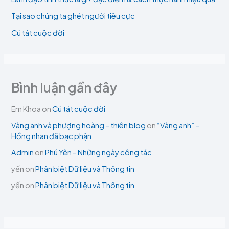
Tại sao chúng ta ghét người tiêu cực
Cú tát cuộc đời
Bình luận gần đây
Em Khoa
on
Cú tát cuộc đời
Vàng anh và phượng hoàng – thiên blog
on
“Vàng anh” –
Hồng nhan đã bạc phận
Admin
on
Phú Yên – Những ngày công tác
yến
on
Phân biệt Dữ liệu và Thông tin
yến
on
Phân biệt Dữ liệu và Thông tin