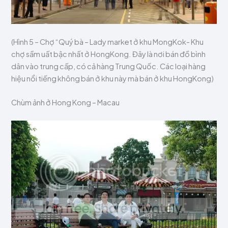
(Hình 5 – Chợ “Quý bà – Lady market ở khu MongKok- Khu
chợ sầm uất bậc nhất ở HongKong. Đây là nơi bán đồ bình
dân vào trung cấp, có cả hàng Trung Quốc. Các loại hàng
hiệu nổi tiếng không bán ở khu này mà bán ở khu HongKong)
Chùm ảnh ở Hong Kong – Macau