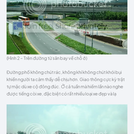
(Hình 2 – Trên đường từ sân bay về chỗ ở)
Đường phố không chút rác, không khí không chút khói bụi
khiến người ta cảm thấy dễ chịu hơn. Giao thông cực kỳ trật
tự mặc dù xe cộ đông đúc. Ở cả tuần mà hiếm lần nào nghe
được tiếng còi xe, đặc biệt có rất nhiều loại xe đẹp và lạ