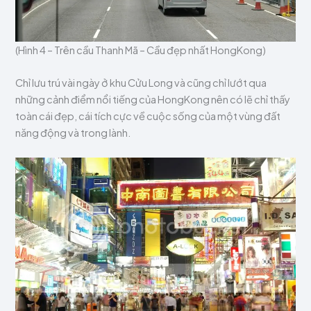
(Hình 4 – Trên cầu Thanh Mã – Cầu đẹp nhất HongKong)
Chỉ lưu trú vài ngày ở khu Cửu Long và cũng chỉ lướt qua
những cảnh điểm nổi tiếng của HongKong nên có lẽ chỉ thấy
toàn cái đẹp, cái tích cực về cuộc sống của một vùng đất
năng động và trong lành.