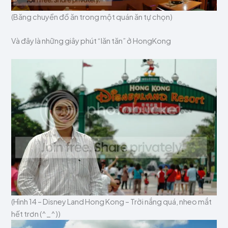
(Băng chuyền đồ ăn trong một quán ăn tự chọn)
Và đây là những giây phút “lăn tăn” ở HongKong
(Hình 14 – Disney Land Hong Kong – Trời nắng quá, nheo mắt
hết trơn (^_^))