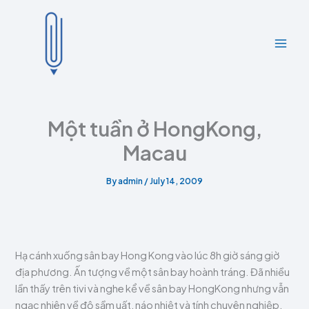
A
C
Skip
r
a
to
c
t
content
h
e
i
g
v
o
e
r
s
i
e
Một tuần ở HongKong,
s
Macau
By
admin
/
July 14, 2009
Hạ cánh xuống sân bay Hong Kong vào lúc 8h giờ sáng giờ
địa phương. Ấn tượng về một sân bay hoành tráng. Đã nhiều
lần thấy trên tivi và nghe kể về sân bay HongKong nhưng vẫn
ngạc nhiên về độ sầm uất, náo nhiệt và tính chuyên nghiệp.