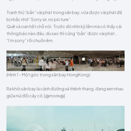
Tranh thủ “bắn” vài phát trong sân bay, vừa được vài phát đã
bị nhắc nhở “Sorry sir, no picture”.
Quê và oan hết chỗ nói. Trước đó nhìn kỹ lắm mà có thấy cái
thông báo nào đâu, dù sao thì cũng “bắn” được vài phát…
“I’m sorry” rồi chuồn êm.
(Hình 1 – Một góc trong sân bay HongKong)
Ra khỏi sân bay là cảnh đường xá thênh thang, đang xen nhau
giữa núi đồi cây cỏ.[@more@]