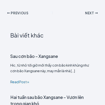
PREVIOUS
NEXT
Bài viết khác
Sau cơn bão – Xangsane
Hic, từ nhỏ tới giờ mới thấy cơn bão kinh khủng như
cơn bão Xangsane này, may mắn là nhà […]
Read Post »
Hai tuần sau bão Xangsane – Vươn lên
trong gian khó