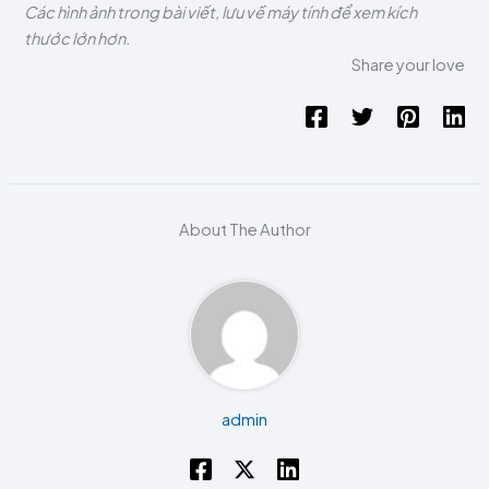
Các hình ảnh trong bài viết, lưu về máy tính để xem kích
thước lớn hơn.
Share your love
About The Author
admin