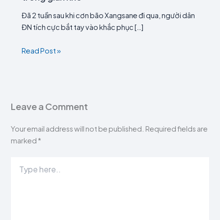
Đã 2 tuần sau khi cơn bão Xangsane đi qua, người dân
ĐN tích cực bắt tay vào khắc phục […]
Read Post »
Leave a Comment
Your email address will not be published.
Required fields are
marked
*
Type
here..