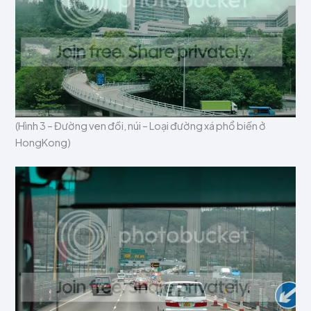
(Hình 3 – Đường ven đồi, núi – Loại đường xá phổ biến ở
HongKong)