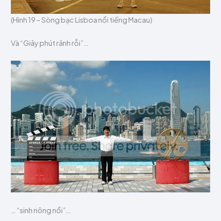
(Hình 19 – Sòng bạc Lisboa nổi tiếng Macau)
Và “Giây phút rảnh rỗi”…
… “sinh nông nổi”…