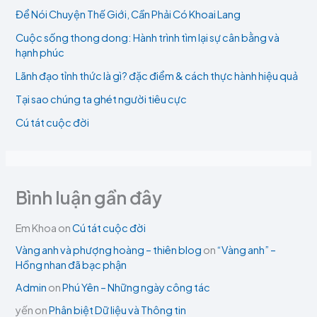
Để Nói Chuyện Thế Giới, Cần Phải Có Khoai Lang
Cuộc sống thong dong: Hành trình tìm lại sự cân bằng và
hạnh phúc
Lãnh đạo tỉnh thức là gì? đặc điểm & cách thực hành hiệu quả
Tại sao chúng ta ghét người tiêu cực
Cú tát cuộc đời
Bình luận gần đây
Em Khoa
on
Cú tát cuộc đời
Vàng anh và phượng hoàng – thiên blog
on
“Vàng anh” –
Hồng nhan đã bạc phận
Admin
on
Phú Yên – Những ngày công tác
yến
on
Phân biệt Dữ liệu và Thông tin