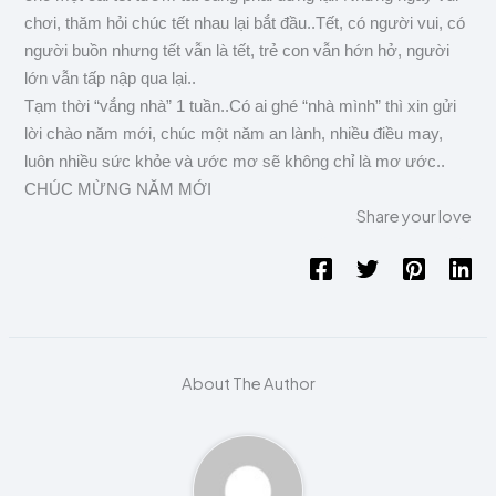
chơi, thăm hỏi chúc tết nhau lại bắt đầu..Tết, có người vui, có
người buồn nhưng tết vẫn là tết, trẻ con vẫn hớn hở, người
lớn vẫn tấp nập qua lại..
Tạm thời “vắng nhà” 1 tuần..Có ai ghé “nhà mình” thì xin gửi
lời chào năm mới, chúc một năm an lành, nhiều điều may,
luôn nhiều sức khỏe và ước mơ sẽ không chỉ là mơ ước..
CHÚC MỪNG NĂM MỚI
Share your love
About The Author