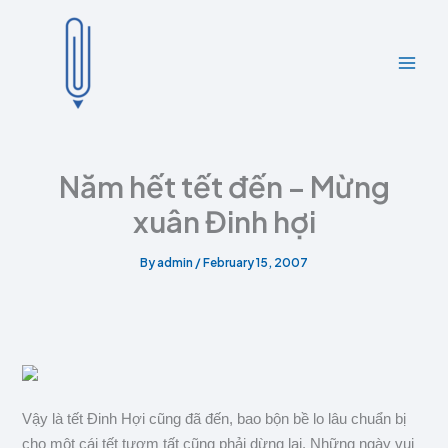
A
C
Skip
r
a
to
c
t
content
h
e
i
g
v
o
e
r
s
i
e
Năm hết tết đến – Mừng
s
xuân Đinh hợi
By
admin
/
February 15, 2007
Vậy là tết Đinh Hợi cũng đã đến, bao bộn bề lo lâu chuẩn bị
cho một cái tết tươm tất cũng phải dừng lại. Những ngày vui