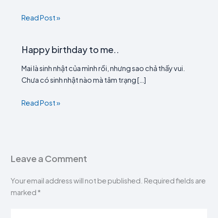
Read Post »
Happy birthday to me..
Mai là sinh nhật của mình rồi, nhưng sao chả thấy vui.
Chưa có sinh nhật nào mà tâm trạng […]
Read Post »
Leave a Comment
Your email address will not be published.
Required fields are
marked
*
Type