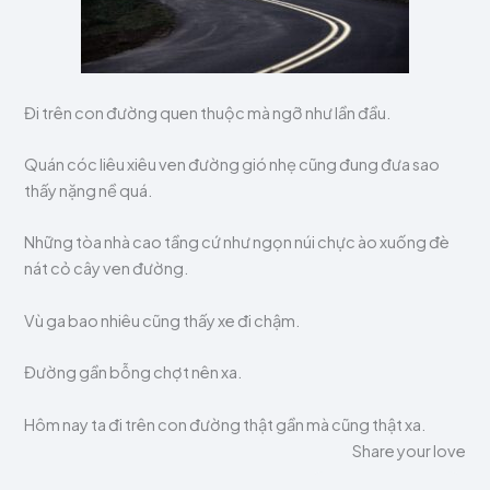
Đi trên con đường quen thuộc mà ngỡ như lần đầu.
Quán cóc liêu xiêu ven đường gió nhẹ cũng đung đưa sao
thấy nặng nề quá.
Những tòa nhà cao tầng cứ như ngọn núi chực ào xuống đè
nát cỏ cây ven đường.
Vù ga bao nhiêu cũng thấy xe đi chậm.
Đường gần bỗng chợt nên xa.
Hôm nay ta đi trên con đường thật gần mà cũng thật xa.
Share your love