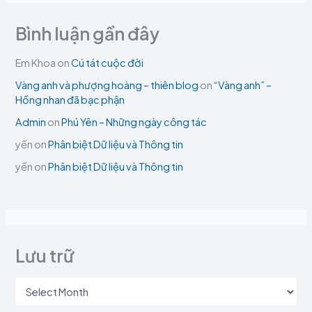
Bình luận gần đây
Em Khoa
on
Cú tát cuộc đời
Vàng anh và phượng hoàng – thiên blog
on
“Vàng anh” –
Hồng nhan đã bạc phận
Admin
on
Phú Yên – Những ngày công tác
yến
on
Phân biệt Dữ liệu và Thông tin
yến
on
Phân biệt Dữ liệu và Thông tin
Lưu trữ