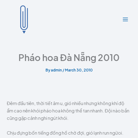
A
C
Skip
r
a
to
c
t
content
h
e
i
g
v
o
e
r
s
i
e
Pháo hoa Đà Nẵng 2010
s
By
admin
/
March 30, 2010
Đêm đầu tiên, thời tiết âm u, gió nhiều nhưng không khí độ
ẩm cao nên khói pháo hoa không thể tan nhanh. Đội nào bắn
cũng gặp cảnh nghi ngút khói.
Chịu đựng bốn tiếng đồng hồ chờ đợi, gió lạnh run ngừoi.