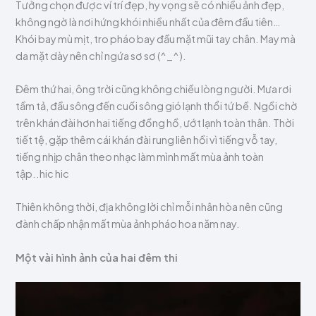
Tưởng chọn được ví trí đẹp, hy vọng sẽ có nhiều ảnh đẹp,
không ngờ là nơi hứng khói nhiều nhất của đêm đầu tiên…
Khói bay mù mịt, tro pháo bay đầu mặt mũi tay chân. May mà
da mặt dày nên chỉ ngứa sơ sơ (^_^).
Đêm thứ hai, ông trời cũng không chiều lòng người. Mưa rơi
tầm tả, đầu sông đến cuối sông gió lạnh thổi tứ bề. Ngồi chờ
trên khán đài hơn hai tiếng đồng hồ, ướt lạnh toàn thân. Thời
tiết tệ, gặp thêm cái khán đài rung liên hồi vì tiếng vỗ tay,
tiếng nhịp chân theo nhạc làm mình mất mùa ảnh toàn
tập..hic hic
Thiên không thời, địa không lời chỉ mỗi nhân hòa nên cũng
đành chấp nhận mất mùa ảnh pháo hoa năm nay.
Một vài hình ảnh của hai đêm thi