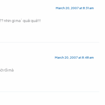
March 20, 2007 at 8:31 am
? nhin gi ma` quái quá!!!
March 20, 2007 at 8:48 am
ờ rồi mà