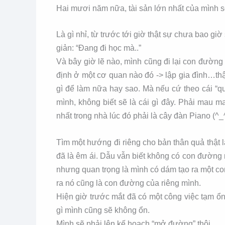
Hai mươi năm nữa, tài sản lớn nhất của mình sẽ
Là gì nhỉ, từ trước tới giờ thật sự chưa bao gi
giản: “Đang đi học mà..”
Và bây giờ lẽ nào, mình cũng đi lại con đường
định ở một cơ quan nào đó -> lập gia đình…thậ
gì để làm nữa hay sao. Mà nếu cứ theo cái “qui
mình, không biết sẽ là cái gì đây. Phải mau ma
nhất trong nhà lúc đó phải là cây đàn Piano (^_
Tìm một hướng đi riêng cho bản thân quả thật 
đã là êm ái. Dẫu vẫn biết không có con đường
nhưng quan trọng là mình có dám tạo ra một c
ra nó cũng là con đường của riêng mình.
Hiện giờ trước mắt đã có một công việc tạm ổn
gì mình cũng sẽ không ổn.
Mình sẽ phải lên kế hoạch “mở đường” thôi