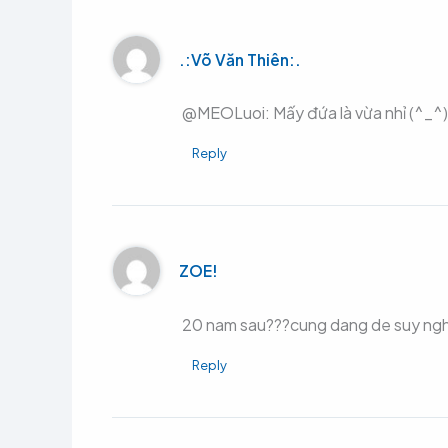
.:Võ Văn Thiên:.
@MEOLuoi: Mấy đứa là vừa nhỉ (^_^)
Reply
ZOE!
20 nam sau???cung dang de suy nghi
Reply