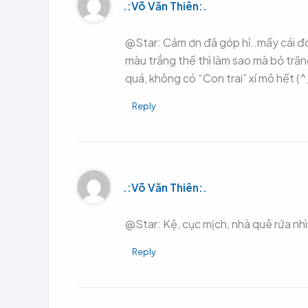
.:Võ Văn Thiên:.
@Star: Cảm ơn đã góp hỉ..mấy cái đó
màu trắng thế thì làm sao mà bỏ trăng
quá, không có “Con trai” xí mô hết (
Reply
.:Võ Văn Thiên:.
@Star: Kệ, cục mịch, nhà quê rứa nhì
Reply