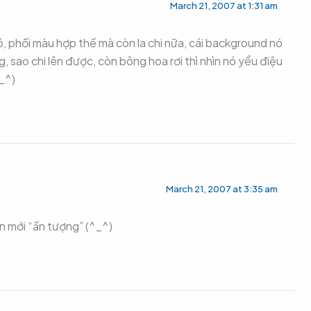
March 21, 2007 at 1:31 am
, phối màu hợp thế mà còn la chi nữa, cái background nó
, sao chi lên được, còn bông hoa rơi thì nhìn nó yểu điệu
^_^)
March 21, 2007 at 3:35 am
n mới “ấn tượng” (^_^)