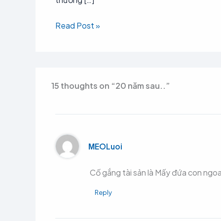
Read Post »
15 thoughts on “20 năm sau..”
МEOLuoi
Cố gắng tài sản là Mấy đứa con ngo
Reply