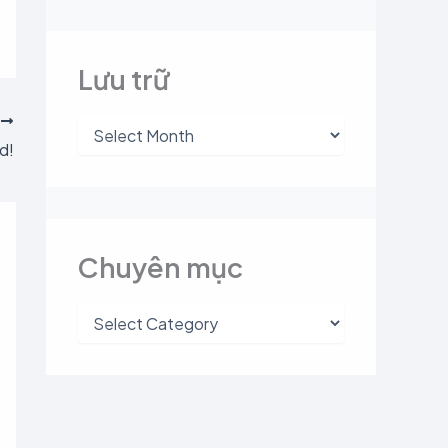
Lưu trữ
T
d!
Chuyên mục