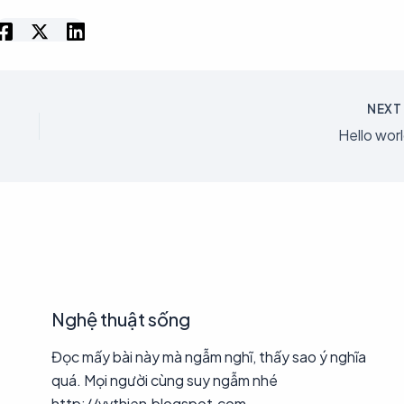
NEX
Hello worl
Nghệ thuật sống
Đọc mấy bài này mà ngẫm nghĩ, thấy sao ý nghĩa
quá. Mọi người cùng suy ngẫm nhé
http://vvthien.blogspot.com