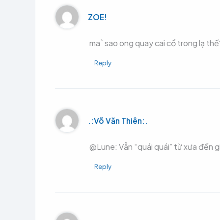
ZOE!
ma` sao ong quay cai cổ trong lạ thế?
Reply
.:Võ Văn Thiên:.
@Lune: Vẫn “quái quái” từ xưa đến gi
Reply