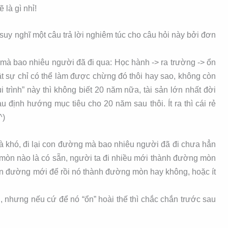
 là gì nhỉ!
ờ suy nghĩ một câu trả lời nghiêm túc cho câu hỏi này bởi đơn
 mà bao nhiêu người đã đi qua: Học hành -> ra trường -> ổn
t sự chỉ có thể làm được chừng đó thôi hay sao, không còn
 trình” này thì không biết 20 năm nữa, tài sản lớn nhất đời
u định hướng mục tiêu cho 20 năm sau thôi. Ít ra thì cái rẻ
^)
là khó, đi lại con đường mà bao nhiêu người đã đi chưa hẳn
 mòn nào là có sẵn, người ta đi nhiều mới thành đường mòn
on đường mới để rồi nó thành đường mòn hay không, hoặc ít
, nhưng nếu cứ để nó “ổn” hoài thế thì chắc chắn trước sau