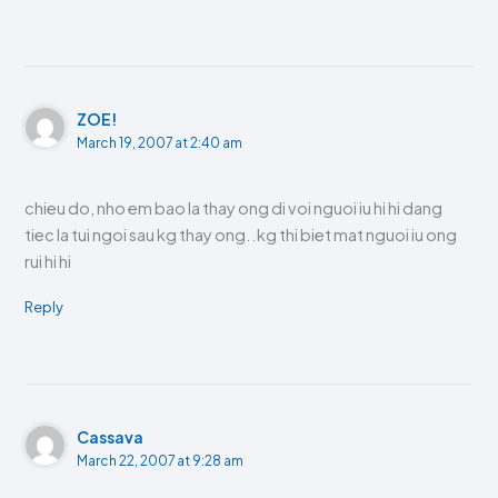
ZOE!
March 19, 2007 at 2:40 am
chieu do, nho em bao la thay ong di voi nguoi iu hi hi dang
tiec la tui ngoi sau kg thay ong..kg thi biet mat nguoi iu ong
rui hi hi
Reply
Cassava
March 22, 2007 at 9:28 am