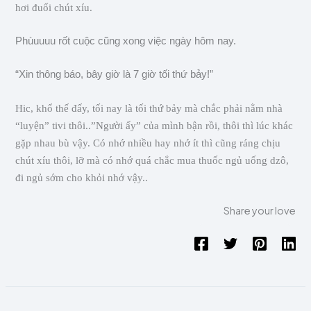
hơi đuối chút xíu.
Phùuuuu rốt cuộc cũng xong việc ngày hôm nay.
“Xin thông báo, bây giờ là 7 giờ tối thứ bảy!”
Hic, khổ thế đấy, tối nay là tối thứ bảy mà chắc phải nằm nhà
“luyện” tivi thôi..”Người ấy” của mình bận rồi, thôi thì lúc khác
gặp nhau bù vậy. Có nhớ nhiều hay nhớ ít thì cũng ráng chịu
chút xíu thôi, lỡ mà có nhớ quá chắc mua thuốc ngủ uống dzô,
đi ngủ sớm cho khỏi nhớ vậy..
Share your love