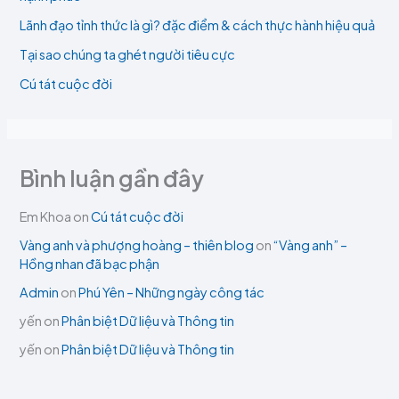
Lãnh đạo tỉnh thức là gì? đặc điểm & cách thực hành hiệu quả
Tại sao chúng ta ghét người tiêu cực
Cú tát cuộc đời
Bình luận gần đây
Em Khoa
on
Cú tát cuộc đời
Vàng anh và phượng hoàng – thiên blog
on
“Vàng anh” –
Hồng nhan đã bạc phận
Admin
on
Phú Yên – Những ngày công tác
yến
on
Phân biệt Dữ liệu và Thông tin
yến
on
Phân biệt Dữ liệu và Thông tin