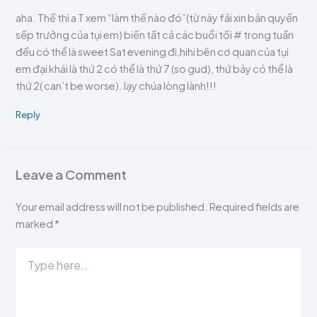
aha. Thế thì a T xem “làm thế nào đó”(từ này fải xin bản quyền
sếp trưởng của tụi em) biến tất cả các buổi tối # trong tuần
đều có thể là sweet Sat evening đi,hihi bên cơ quan của tụi
em đại khái là thứ 2 có thể là thứ 7 (so gud), thứ bảy có thể là
thứ 2( can’t be worse). lạy chúa lòng lành!!!
Reply
Leave a Comment
Your email address will not be published.
Required fields are
marked
*
Type
here..