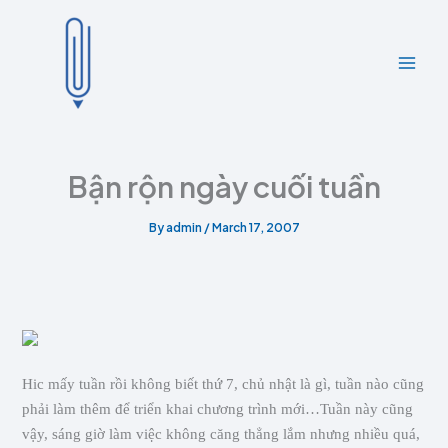
A
C
Skip
r
a
to
c
t
content
h
e
i
g
v
o
e
r
s
i
e
Bận rộn ngày cuối tuần
s
By
admin
/
March 17, 2007
Hic mấy tuần rồi không biết thứ 7, chủ nhật là gì, tuần nào cũng
phải làm thêm để triển khai chương trình mới…Tuần này cũng
vậy, sáng giờ làm việc không căng thẳng lắm nhưng nhiều quá,