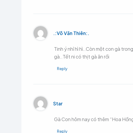
.:Võ Văn Thiên:.
Tinh ý nhỉ hì hì..Còn một con gà trong 
gà..Tết ni có thịt gà ăn rồi
Reply
Star
Gà Con hôm nay có thêm “Hoa Hồng 
Reply