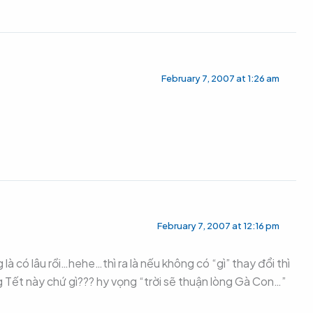
February 7, 2007 at 1:26 am
February 7, 2007 at 12:16 pm
là có lâu rồi…hehe…thì ra là nếu không có “gì” thay đổi thì
g Tết này chứ gì??? hy vọng “trời sẽ thuận lòng Gà Con…”