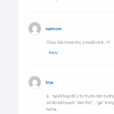
namrom
Chúc Gà choai như ý muốn nhé…!!!
Reply
Star
à… tại không để ý từ trước nên tưởng 
sẽ lên kế hoạch “làm thịt”…”gà” tron
ha ha…