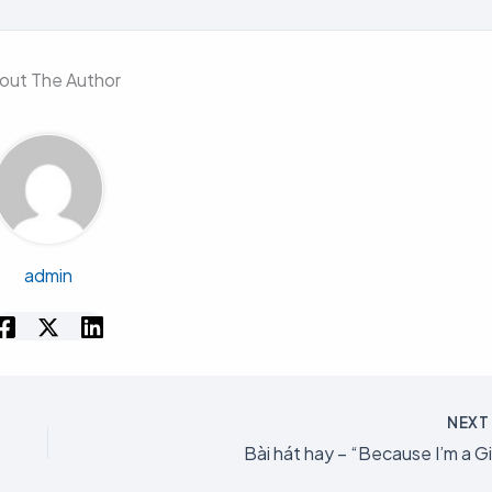
out The Author
admin
NEX
Bài hát hay – “Because I’m a Gir