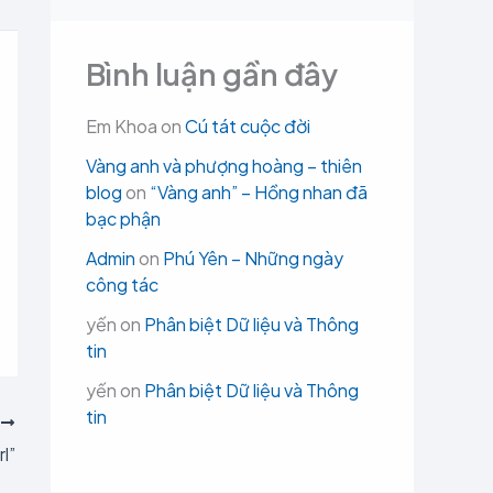
Bình luận gần đây
Em Khoa
on
Cú tát cuộc đời
Vàng anh và phượng hoàng – thiên
blog
on
“Vàng anh” – Hồng nhan đã
bạc phận
Admin
on
Phú Yên – Những ngày
công tác
yến
on
Phân biệt Dữ liệu và Thông
tin
yến
on
Phân biệt Dữ liệu và Thông
tin
T
l”