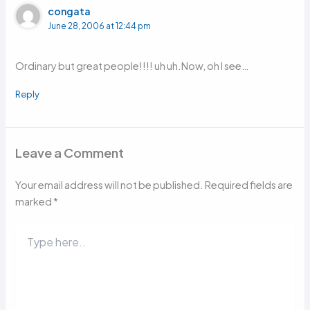
congata
June 28, 2006 at 12:44 pm
Ordinary but great people!!!! uh uh.Now, oh I see…
Reply
Leave a Comment
Your email address will not be published.
Required fields are
marked
*
Type
here..