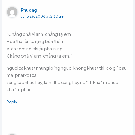
Phuong
June 26, 2006 at 2:30 am
“Chẳng phải vì anh, chẳng tại em
Hoa thu tàn tạ rụng bên thềm.
Ái ân sớm nở chiều phai rụng
Chẳng phải vì anh, chẳng tại em.”
nguoi xa khuat nhung lo`ng nguoi khong khuat thi` co gi` dau
ma` phai xot xa
sang tac nhac hay, la`m tho cung hay no^’t, kha^m phuc
kha^m phuc.
Reply