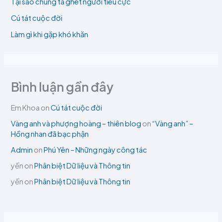
Tại sao chúng ta ghét người tiêu cực
Cú tát cuộc đời
Làm gì khi gặp khó khăn
Bình luận gần đây
Em Khoa
on
Cú tát cuộc đời
Vàng anh và phượng hoàng – thiên blog
on
“Vàng anh” –
Hồng nhan đã bạc phận
Admin
on
Phú Yên – Những ngày công tác
yến
on
Phân biệt Dữ liệu và Thông tin
yến
on
Phân biệt Dữ liệu và Thông tin