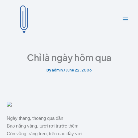
A
C
Skip
r
a
to
c
t
content
h
e
i
g
v
o
e
r
s
i
e
Chỉ là ngày hôm qua
s
By
admin
/
June 22, 2006
Ngày tháng, thoáng qua dần
Bao nắng vàng, tươi rơi trước thềm
Còn vầng trăng treo, trên cao đầy vơi