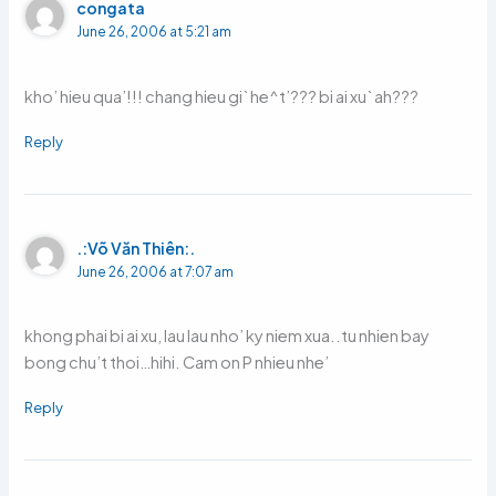
congata
June 26, 2006 at 5:21 am
kho’ hieu qua’!!! chang hieu gi` he^t’??? bi ai xu` ah???
Reply
.:Võ Văn Thiên:.
June 26, 2006 at 7:07 am
khong phai bi ai xu, lau lau nho’ ky niem xua..tu nhien bay
bong chu’t thoi…hihi. Cam on P nhieu nhe’
Reply