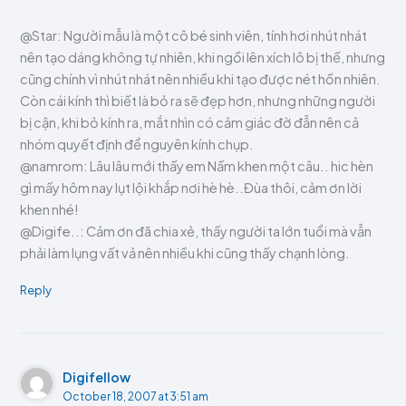
@Star: Người mẫu là một cô bé sinh viên, tính hơi nhút nhát
nên tạo dáng không tự nhiên, khi ngồi lên xích lô bị thế, nhưng
cũng chính vì nhút nhát nên nhiều khi tạo được nét hồn nhiên.
Còn cái kính thì biết là bỏ ra sẽ đẹp hơn, nhưng những người
bị cận, khi bỏ kính ra, mắt nhìn có cảm giác đờ đẫn nên cả
nhóm quyết định để nguyên kính chụp.
@namrom: Lâu lâu mới thấy em Nấm khen một câu.. hic hèn
gì mấy hôm nay lụt lội khắp nơi hè hè..Đùa thôi, cảm ơn lời
khen nhé!
@Digife..: Cảm ơn đã chia xẻ, thấy người ta lớn tuổi mà vẫn
phải làm lụng vất vả nên nhiều khi cũng thấy chạnh lòng.
Reply
Digifellow
October 18, 2007 at 3:51 am