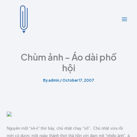
A
C
Skip
r
a
to
c
t
content
h
e
i
g
v
o
e
r
s
i
e
Chùm ảnh – Áo dài phố
s
hội
By
admin
/
October 17, 2007
Nguyên một “sê-ri” thứ bảy, chủ nhật chạy “sô”.. Chủ nhật vừa rồi
mới có được một ngày thảnh thơi thả hồn với đam mê “nhiếp ảnh”, à