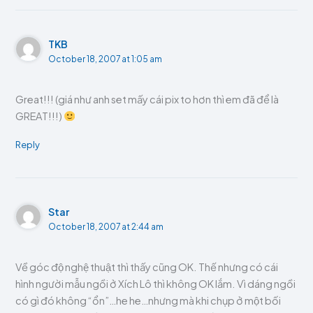
TKB
October 18, 2007 at 1:05 am
Great!!! (giá như anh set mấy cái pix to hơn thì em đã để là
GREAT!!!)
Reply
Star
October 18, 2007 at 2:44 am
Về góc độ nghệ thuật thì thấy cũng OK. Thế nhưng có cái
hình người mẫu ngồi ở Xích Lô thì không OK lắm. Vì dáng ngồi
có gì đó không “ổn”…he he…nhưng mà khi chụp ở một bối