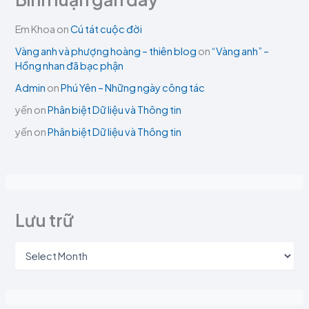
Em Khoa
on
Cú tát cuộc đời
Vàng anh và phượng hoàng – thiên blog
on
“Vàng anh” –
Hồng nhan đã bạc phận
Admin
on
Phú Yên – Những ngày công tác
yến
on
Phân biệt Dữ liệu và Thông tin
yến
on
Phân biệt Dữ liệu và Thông tin
Lưu trữ