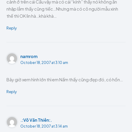
cảnh ở trên cái Cầu vậy mà có cái “kính” thấy nó không ăn
nhập lắm thấy cũng tiếc…Nhưng mà có cô người mẫu xinh
thế thì OK lìn hà…khà khà…
Reply
namrom
October 18, 2007 at 3:10 am
Bây giờ xem hình lớn thì em Nấm thấy cũng đẹp đó, có hồn…
Reply
.:Võ Văn Thiên:.
October 18, 2007 at 3:14 am