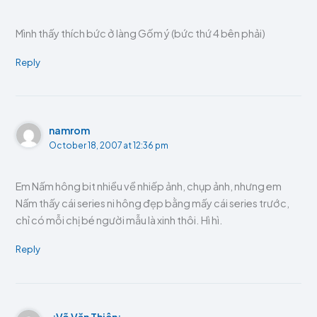
Mình thấy thích bức ở làng Gốm ý (bức thứ 4 bên phải)
Reply
namrom
October 18, 2007 at 12:36 pm
Em Nấm hông bit nhiều về nhiếp ảnh, chụp ảnh, nhưng em
Nấm thấy cái series ni hông đẹp bằng mấy cái series trước,
chỉ có mỗi chị bé người mẫu là xinh thôi. Hì hì.
Reply