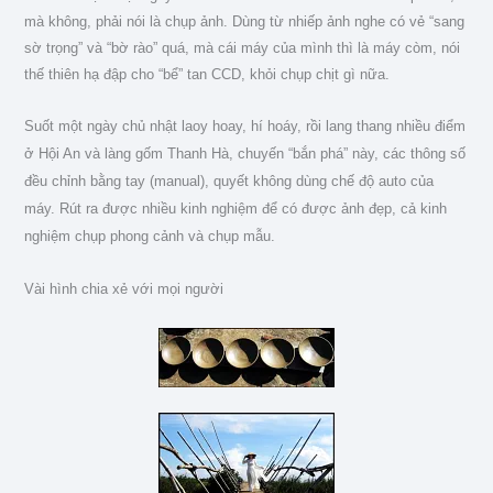
mà không, phải nói là chụp ảnh. Dùng từ nhiếp ảnh nghe có vẻ “sang
sờ trọng” và “bờ rào” quá, mà cái máy của mình thì là máy còm, nói
thế thiên hạ đập cho “bể” tan CCD, khỏi chụp chịt gì nữa.
Suốt một ngày chủ nhật laoy hoay, hí hoáy, rồi lang thang nhiều điểm
ở Hội An và làng gốm Thanh Hà, chuyến “bắn phá” này, các thông số
đều chỉnh bằng tay (manual), quyết không dùng chế độ auto của
máy. Rút ra được nhiều kinh nghiệm để có được ảnh đẹp, cả kinh
nghiệm chụp phong cảnh và chụp mẫu.
Vài hình chia xẻ với mọi người