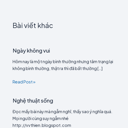
Bài viết khác
Ngày không vui
Hôm nay là một ngày bình thường nhưng tâm trạng lại
không bình thường, thật ra thì đã bất thường […]
Read Post »
Nghệ thuật sống
Đọc mấy bài này mà ngẫm nghĩ, thấy sao ý nghĩa quá.
Mọi người cùng suy ngẫm nhé
http://vvthien.blogspot.com