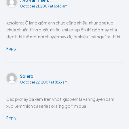
.:Võ Văn Thiên:.
October 21, 2007 at 6:46 am
@solero: Ở làng gốm anh chụp cũng nhiều, nhưng setup
chưa chuẩn, hình bị xấu nhiều, cái setup ổn thì góc máy chả
đẹp hì hì thế mới nói chuyến này đi, lòi nhiều “cái ngu” ra..hì hì
Reply
Solero
October 22, 2007 at 8:33 am
Cac pix nay da xem tren vnpt, gio xem la van nguyen cam
xuc..em thich ca series o la`ng go^’m qua’.
Reply