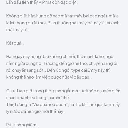
Lần đầu tiên thấy VIP mà còn đặc biệt.
Không biết hào hứng cỡ nào mà hát mấy bài cao ngất, mà lạ
là lại không bị đứt hơi. Bình thường hát mấy bài này là tái xanh
mặt mày rồi.
Kết quả..
Hai ngày nay họng đau không chị nổi, thở mạnh là ho, ngủ
nằm ngửa cũng ho. Từ sáng đến giờ hết ho, chuyển sang ói,
rồi chuyển sang sốt.. Đến lúc ngồi type cái Entry này thì
không thể nào làm việc được nữa vì đầu đau..
Chưa bao giờ trong thời gian ngắn mà sức khỏe chuyển biến
nhanh mà nhiều trạng thái như thế.
Thiệt đúng là “Vui quá hóa buồn”, hát hò khí thế quá, làm mấy
ly nước đá nên giờ mới thế này..
Rút kinh nghiệm..