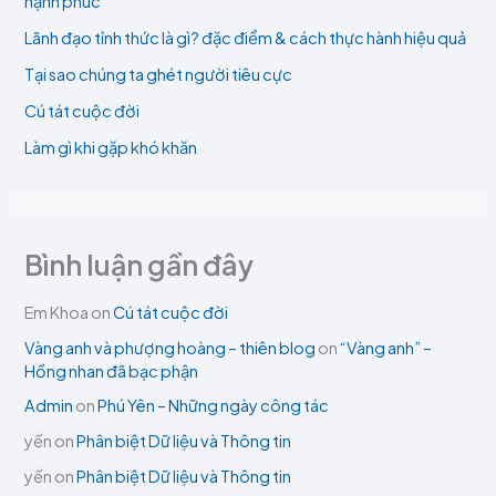
hạnh phúc
Lãnh đạo tỉnh thức là gì? đặc điểm & cách thực hành hiệu quả
Tại sao chúng ta ghét người tiêu cực
Cú tát cuộc đời
Làm gì khi gặp khó khăn
Bình luận gần đây
Em Khoa
on
Cú tát cuộc đời
Vàng anh và phượng hoàng – thiên blog
on
“Vàng anh” –
Hồng nhan đã bạc phận
Admin
on
Phú Yên – Những ngày công tác
yến
on
Phân biệt Dữ liệu và Thông tin
yến
on
Phân biệt Dữ liệu và Thông tin