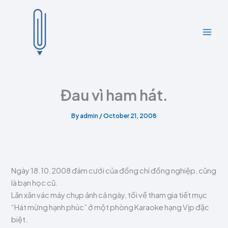
A
C
Skip
r
a
to
c
t
content
h
e
i
g
v
o
e
r
s
i
e
Đau vì ham hát.
s
By
admin
/
October 21, 2008
Ngày 18.10.2008 đám cưới của đồng chí đồng nghiệp, cũng
là bạn học cũ.
Lăn xăn vác máy chụp ảnh cả ngày, tối về tham gia tiết mục
“Hát mừng hạnh phúc” ở một phòng Karaoke hạng Vịp đặc
biệt.