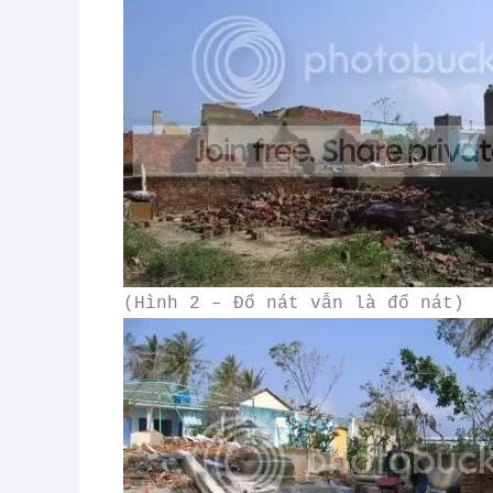
(Hình 2 – Đổ nát vẫn là đổ nát)