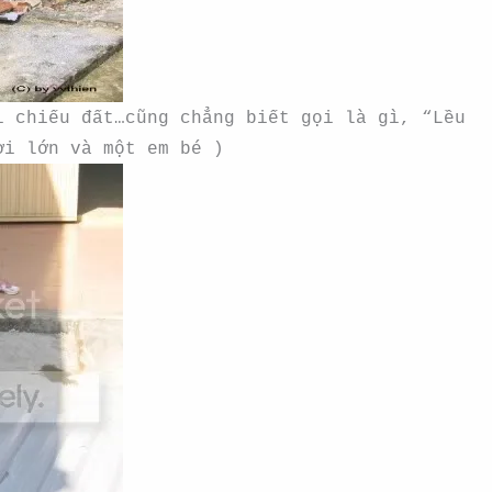
i chiếu đất…cũng chẳng biết gọi là gì, “Lều
ời lớn và một em bé )