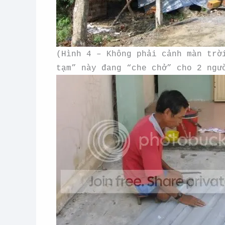
(Hình 4 – Không phải cảnh màn trờ
tạm” này đang “che chở” cho 2 ngư