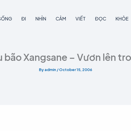
SỐNG
ĐI
NHÌN
CẢM
VIẾT
ĐỌC
KHỎE
u bão Xangsane – Vươn lên tr
By
admin
/
October 15, 2006