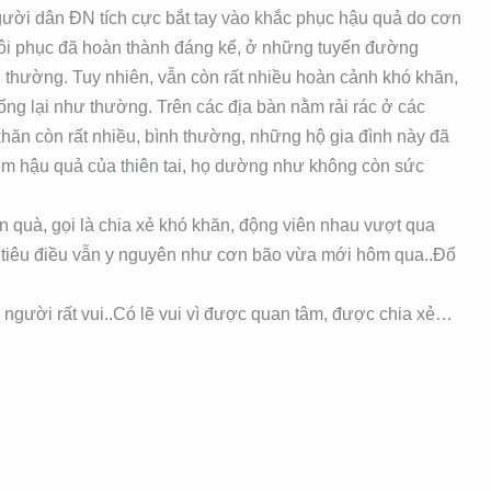
gười dân ĐN tích cực bắt tay vào khắc phục hậu quả do cơn
khôi phục đã hoàn thành đáng kể, ở những tuyến đường
nh thường. Tuy nhiên, vẫn còn rất nhiều hoàn cảnh khó khăn,
ng lại như thường. Trên các địa bàn nằm rải rác ở các
hăn còn rất nhiều, bình thường, những hộ gia đình này đã
hêm hậu quả của thiên tai, họ dường như không còn sức
n quà, gọi là chia xẻ khó khăn, động viên nhau vượt qua
 tiêu điều vẫn y nguyên như cơn bão vừa mới hôm qua..Đổ
người rất vui..Có lẽ vui vì được quan tâm, được chia xẻ…