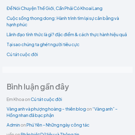
Để Nói Chuyện Thế Giới, Cần Phải Có Khoai Lang
Cuộc sống thong dong: Hành trình tìm lại sự cân bằng và
hạnh phúc
Lãnh đạo tỉnh thức là gì? đặc điểm & cách thực hành hiệu quả
Tại sao chúng ta ghét người tiêu cực
Cú tát cuộc đời
Bình luận gần đây
Em Khoa
on
Cú tát cuộc đời
Vàng anh và phượng hoàng – thiên blog
on
“Vàng anh” –
Hồng nhan đã bạc phận
Admin
on
Phú Yên – Những ngày công tác
yến
on
Phân biệt Dữ liệu và Thông tin