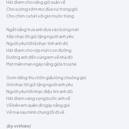
Hát đi em cho nắng gió xuân về
Cho sương sớm reo đùa vui trong gió
Cho chim ca hát với gió muôn trùng
Ngắt nắng trưa anh đưa vào bóng mát
Xếp nhạc lời gửi tặng người anh yêu
Người yêu hỡi là nhạc tình anh đó
Hát đi em cho rợp mát con đường
Đường anh đến cùng em về nhà đó
Mát miên man ngày nắng giữa trưa hè
Gom tiếng thu chôn giấu lòng chuông gió
Gói nhạc lời gửi tặng người anh yêu
Người yêu hỡi nhạc điệu tim anh đó
Hát đi em vang vọng bước anh về
Về bên em quên đi ngày nắng gió
Về mai sau mình chung lối đi về.
(by vvthien)