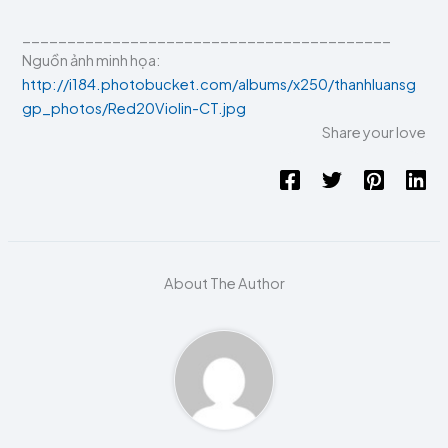
_________________________________________
Nguồn ảnh minh họa:
http://i184.photobucket.com/albums/x250/thanhluansg
gp_photos/Red20Violin-CT.jpg
Share your love
About The Author