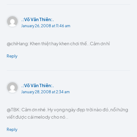
.:Võ Văn Thiên:.
January 26, 2008 at 11:46 am
@chiHang: Khen thiệt hay khen chơi thế..Cảm ơn hỉ
Reply
.:Võ Văn Thiên:.
January 28, 2008 at 2:34 am
@TBK: Cảm ơn nhé. Hy vọng ngày đẹp trời nào đó, nổi hứng
viết được cái melody cho nó..
Reply