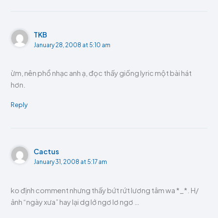
TKB
January 28, 2008 at 5:10 am
ừm, nên phổ nhạc anh ạ, đọc thấy giống lyric một bài hát
hơn.
Reply
Cactus
January 31, 2008 at 5:17 am
ko định comment nhưng thấy bứt rứt lương tâm wa *_*. H/
ảnh “ngày xưa” hay lại dg lớ ngơ lơ ngơ …