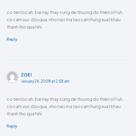
co tien bo ah, bai nay thay cung de thuong do thien oi!!uh,
co cam xuc dzu qua, nho nao ma tao cam hung xuat khau
thanh tho qua hihi
Reply
ZOE!
January 26, 2008 at 2:58 am
co tien bo ah, bai nay thay cung de thuong do thien oi!!uh,
co cam xuc dzu qua, nho nao ma tao cam hung xuat khau
thanh tho qua hihi
Reply