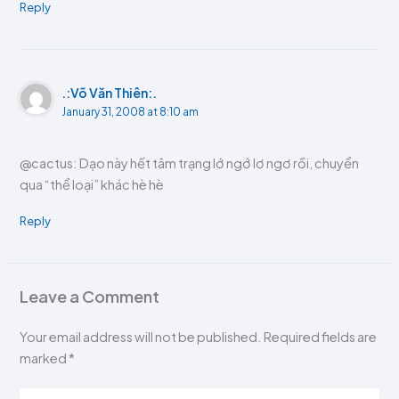
Reply
.:Võ Văn Thiên:.
January 31, 2008 at 8:10 am
@cactus: Dạo này hết tâm trạng lớ ngớ lơ ngơ rồi, chuyển
qua “thể loại” khác hè hè
Reply
Leave a Comment
Your email address will not be published.
Required fields are
marked
*
Type