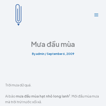
A
C
Skip
r
a
to
c
t
content
h
e
i
g
v
o
e
r
s
i
e
Mưa đầu mùa
s
By
admin
/
September 6, 2009
Trời mưa dữ quá.
1
Ai bảo
mưa đầu mùa hạt nhỏ long lanh
. Mới đầu mùa mưa
mà trời trút nước xối xả.