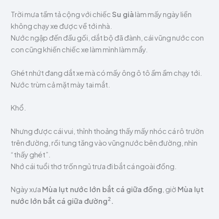
Trời mưa tầm tả cộng với chiếc
Su già
làm mấy ngày liền
không chạy xe được về tới nhà.
Nước ngập đến đầu gối, dắt bộ đã đành, cái vũng nước con
con cũng khiến chiếc xe làm mình làm mẩy.
Ghét nhứt đang dắt xe mà có mấy ông ô tô ầm ầm chạy tới.
Nước trùm cả mặt mày tai mắt.
Khổ.
Nhưng được cái vui, thỉnh thoảng thấy mấy nhóc cá rô trườn
trên đường, rồi tung tăng vào vũng nước bên đường, nhìn
“thấy ghét”.
Nhớ cái tuổi thơ trốn ngủ trưa đi bắt cá ngoài đồng.
Ngày xưa
Mùa lụt nước lớn bắt cá giữa đồng
, giờ
Mùa lụt
2
nước lớn bắt cá giữa đường
.