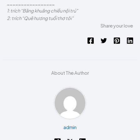
_________________
1: trích “Bâng khuâng chiều nội trú”
2: trích “Quê hương tuổi thơ tôi”
Share your love
About The Author
admin