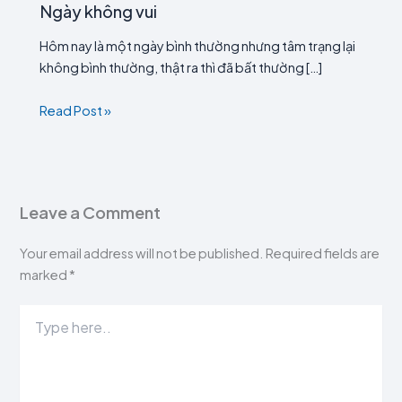
Ngày không vui
Hôm nay là một ngày bình thường nhưng tâm trạng lại
không bình thường, thật ra thì đã bất thường […]
Read Post »
Leave a Comment
Your email address will not be published.
Required fields are
marked
*
Type
here..