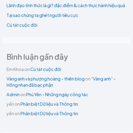
Lãnh đạo tỉnh thức là gì? đặc điểm & cách thực hành hiệu quả
Tại sao chúng ta ghét người tiêu cực
Cú tát cuộc đời
Bình luận gần đây
Em Khoa
on
Cú tát cuộc đời
Vàng anh và phượng hoàng – thiên blog
on
“Vàng anh” –
Hồng nhan đã bạc phận
Admin
on
Phú Yên – Những ngày công tác
yến
on
Phân biệt Dữ liệu và Thông tin
yến
on
Phân biệt Dữ liệu và Thông tin