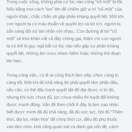
Trong cuộc sống, không phải cứ lúc nào cũng “số một” là tốt.
Nếu bằng mọi cách “leo” lên để chiếm giữ vị trí “số một” của
người khác, chắc chắn sẽ gặp phản kháng quyết liệt. Một khi
con người ta có mâu thuẫn về quyền lợi và lợi ích, người ta
sẵn sàng đối xử tàn nhẫn với nhau.. Con đường đi tới “số
một” sẽ khó khăn vất vả đầy chông gai, thậm chí con người
ta có thể bị gục ngã bất cứ lúc nào nếu gặp sự phản kháng
quyết liệt, những âm mưu nham hiểm hoặc những thủ đoạn
tàn bạo..
Trong công việc, có lẽ ai cũng thích làm sếp, chức càng to
càng tốt. Một khi đủ khả năng thì phải quyết tâm phấn đấu,
nếu cần, có thể đấu tranh quyết liệt để đạt được vị trí đó,
nhưng khi sức chưa đủ, lực chưa nhiều thì tuyệt đối không
được manh động. Vấn đề then chốt ở đây là làm sao nhận
biết được mình đã đủ khả năng, đã đủ sức lực, hội đủ “Thiên
thời, địa lợi, nhân hòa” để chớp thời cơ, điều đó phụ thuộc
vào tầm nhìn, khả năng quan sát và đánh giá vấn đề, cách