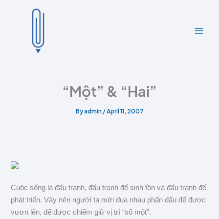
A
C
Skip
r
a
to
c
t
content
h
e
i
g
v
o
e
r
s
i
e
“Một” & “Hai”
s
By
admin
/
April 11, 2007
Cuộc sống là đấu tranh, đấu tranh để sinh tồn và đấu tranh để
phát triển. Vậy nên người ta mới đua nhau phấn đấu để được
vươn lên, để được chiếm giữ vị trí “số một”.