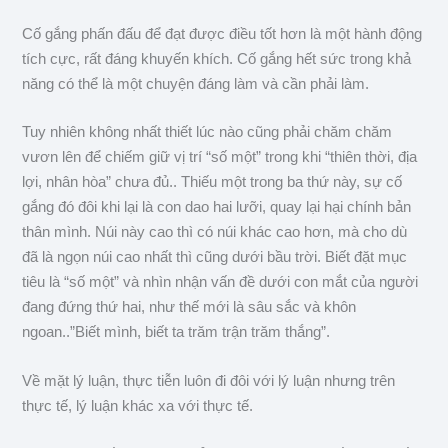
Cố gắng phấn đấu để đạt được điều tốt hơn là một hành động
tích cực, rất đáng khuyến khích. Cố gắng hết sức trong khả
năng có thể là một chuyện đáng làm và cần phải làm.
Tuy nhiên không nhất thiết lúc nào cũng phải chăm chăm
vươn lên để chiếm giữ vị trí “số một” trong khi “thiên thời, địa
lợi, nhân hòa” chưa đủ.. Thiếu một trong ba thứ này, sự cố
gắng đó đôi khi lại là con dao hai lưỡi, quay lại hại chính bản
thân mình. Núi này cao thì có núi khác cao hơn, mà cho dù
đã là ngọn núi cao nhất thì cũng dưới bầu trời. Biết đặt mục
tiêu là “số một” và nhìn nhận vấn đề dưới con mắt của người
đang đứng thứ hai, như thế mới là sâu sắc và khôn
ngoan..”Biết mình, biết ta trăm trận trăm thắng”.
Về mặt lý luận, thực tiễn luôn đi đôi với lý luận nhưng trên
thực tế, lý luận khác xa với thực tế.