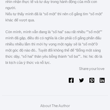
nhìn nhận thực tế và tư duy trong hành động của mỗi con
người.
Nếu tự thấy mình đã là “số một” thì nên cố gắng tìm “số một”
khác để vượt qua.
Còn mình, mình vẫn đang là “số hai” sau rất nhiều “”số một””
mình đã gặp, điều đó có nghĩa là cần phải cố gắng phấn đấu
nhiều nhiều lắm thì mới hy vọng một ngày sẽ là “số một”ở
một góc độ nào đó.. Tuyệt đối không thể để “Bỗng một sáng
thức dậy, “số hai” thân yêu bỗng thành “số ba””.. hic hic đó là
bi kịch của ý thức và nỗ lực.
Share your love
About The Author