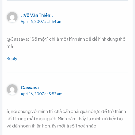
.:Võ Văn Thiên:.
April 16, 2007 at 3:54 am
@Cassava: “Số một” chỉ là một hình ảnh để dễ hình dung thôi
mà
Reply
Cassava
April 16, 2007 at 5:52 am
à, nói chung với mình thì chả cần phải quá nỗ lực để trở thành
số 1 trong mắt mọi người.Mình cảm thấy tự mình có tiến bộ
và dần hoàn thiện hơn, ấy mới là số 1 hoàn hảo.