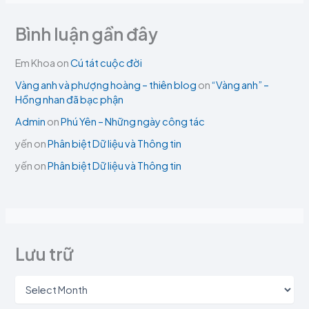
Bình luận gần đây
Em Khoa
on
Cú tát cuộc đời
Vàng anh và phượng hoàng – thiên blog
on
“Vàng anh” –
Hồng nhan đã bạc phận
Admin
on
Phú Yên – Những ngày công tác
yến
on
Phân biệt Dữ liệu và Thông tin
yến
on
Phân biệt Dữ liệu và Thông tin
Lưu trữ