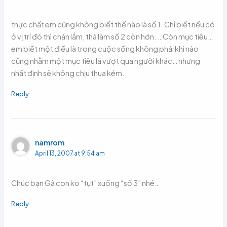
thực chất em cũng không biết thế nào là số 1. Chỉ biết nếu có
ở vị trí đó thì chán lắm, thà làm số 2 còn hơn. …Còn mục tiêu…
em biết một điều là trong cuộc sống không phải khi nào
cũng nhằm một mục tiêu là vượt qua người khác… nhưng
nhất định sẽ không chịu thua kém.
Reply
namrom
April 13, 2007 at 9:54 am
Chúc bạn Gà con ko “tụt” xuống “số 3” nhé…
Reply