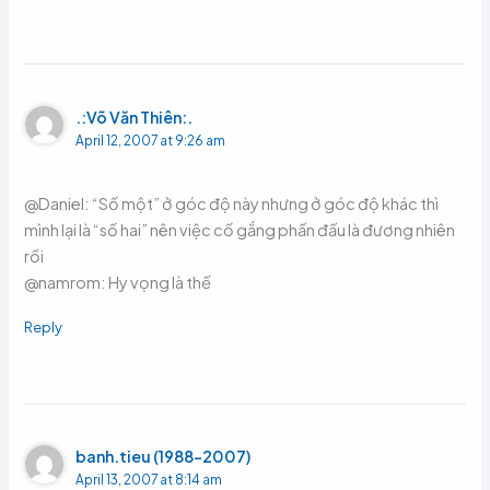
.:Võ Văn Thiên:.
April 12, 2007 at 9:26 am
@Daniel: “Số một” ở góc độ này nhưng ở góc độ khác thì
mình lại là “số hai” nên việc cố gắng phấn đấu là đương nhiên
rồi
@namrom: Hy vọng là thế
Reply
banh.tieu (1988-2007)
April 13, 2007 at 8:14 am