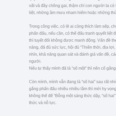
vất vả đầy chông gai, thậm chí con người ta có
liệt, những âm mưu nham hiểm hoặc những thủ
Trong công việc, có lẽ ai cũng thích làm sếp, ch
phấn đấu, nếu cần, có thể đấu tranh quyết liệt 
thì tuyệt đối không được manh động. Vấn đề th
năng, đã đủ sức lực, hội đủ “Thiên thời, địa lợ
nhìn, khả năng quan sát và đánh giá vấn đề, cá
người.
Nếu tự thấy mình đã là “số một” thì nên cố gắng
Còn mình, mình vẫn đang là “số hai” sau rất nhi
gắng phấn đấu nhiều nhiều lắm thì mới hy vọng 
không thể để “Bỗng một sáng thức dậy, “số hai” t
thức và nỗ lực.