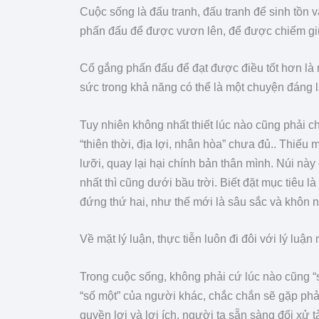
Cuộc sống là đấu tranh, đấu tranh để sinh tồn 
phấn đấu để được vươn lên, để được chiếm giữ v
Cố gắng phấn đấu để đạt được điều tốt hơn là 
sức trong khả năng có thể là một chuyện đáng 
Tuy nhiên không nhất thiết lúc nào cũng phải ch
“thiên thời, địa lợi, nhân hòa” chưa đủ.. Thiếu 
lưỡi, quay lại hại chính bản thân mình. Núi này
nhất thì cũng dưới bầu trời. Biết đặt mục tiêu
đứng thứ hai, như thế mới là sâu sắc và khôn ngo
Về mặt lý luận, thực tiễn luôn đi đôi với lý luận
Trong cuộc sống, không phải cứ lúc nào cũng “số
“số một” của người khác, chắc chắn sẽ gặp phản
quyền lợi và lợi ích, người ta sẵn sàng đối xử 