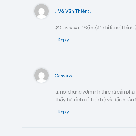
.:Võ Văn Thiên:.
@Cassava: “Số một” chỉ là một hình 
Reply
Cassava
à, nói chung với mình thì chả cần phả
thấy tự mình có tiến bộ và dần hoàn t
Reply