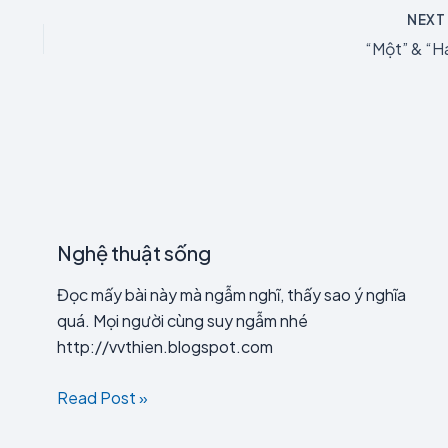
NEX
“Một” & “Ha
Nghệ thuật sống
Đọc mấy bài này mà ngẫm nghĩ, thấy sao ý nghĩa
quá. Mọi người cùng suy ngẫm nhé
http://vvthien.blogspot.com
Read Post »