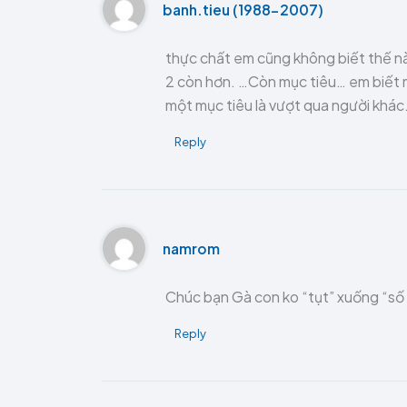
banh.tieu (1988-2007)
thực chất em cũng không biết thế nào l
2 còn hơn. …Còn mục tiêu… em biết 
một mục tiêu là vượt qua người khác
Reply
namrom
Chúc bạn Gà con ko “tụt” xuống “số
Reply