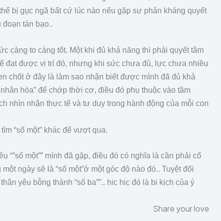
 thể bị gục ngã bất cứ lúc nào nếu gặp sự phản kháng quyết
 đoạn tàn bạo..
ức càng to càng tốt. Một khi đủ khả năng thì phải quyết tâm
để đạt được vị trí đó, nhưng khi sức chưa đủ, lực chưa nhiều
en chốt ở đây là làm sao nhận biết được mình đã đủ khả
i, nhân hòa” để chớp thời cơ, điều đó phụ thuộc vào tầm
ch nhìn nhận thực tế và tư duy trong hành động của mỗi con
 tìm “số một” khác để vượt qua.
ều “”số một”” mình đã gặp, điều đó có nghĩa là cần phải cố
một ngày sẽ là “số một”ở một góc độ nào đó.. Tuyệt đối
hân yêu bỗng thành “số ba””.. hic hic đó là bi kịch của ý
Share your love