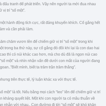
và đấu tranh để phát triển. Vậy nên người ta mới đua nhau
ị trí “số một”.
một hành động tích cực, rất đáng khuyến khích. Cố gắng hết
làm và cần phải làm.
ăm chăm vươn lên để chiếm giữ vị trí “số một” trong khi
một trong ba thứ này, sự cố gắng đó đôi khi lại là con dao hai
 cao thì có núi khác cao hơn, mà cho dù đã là ngọn núi cao
 là “số một” và nhìn nhận vấn đề dưới con mắt của người đang
an..”Biết mình, biết ta trăm trận trăm thắng”.
 nhưng trên thực tế, lý luận khác xa với thực tế.
 một” là tốt. Nếu bằng mọi cách “leo” lên để chiếm giữ vị trí
 kháng quyết liệt. Một khi con người ta có mâu thuẫn về
tàn nhẫn với nhau.. Con đường đi tới “số một” sẽ khó khăn