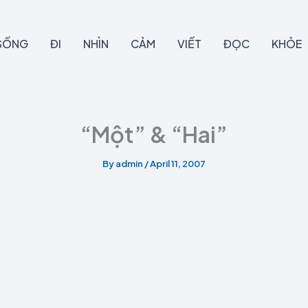
SỐNG
ĐI
NHÌN
CẢM
VIẾT
ĐỌC
KHỎE
“Một” & “Hai”
By
admin
/
April 11, 2007