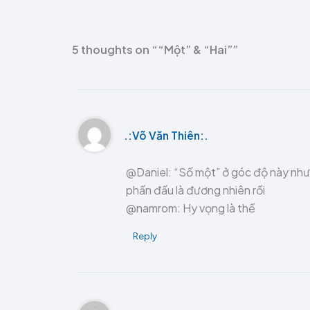
5 thoughts on ““Một” & “Hai””
.:Võ Văn Thiên:.
@Daniel: “Số một” ở góc độ này nhưng
phấn đấu là đương nhiên rồi
@namrom: Hy vọng là thế
Reply