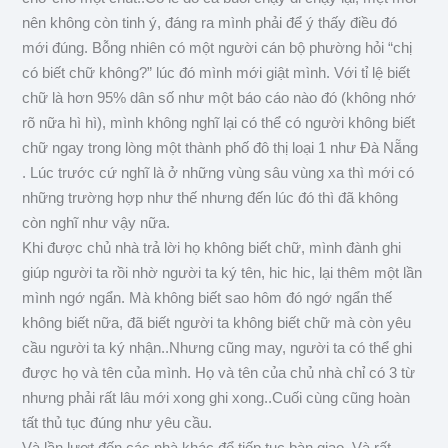
nên không còn tinh ý, đáng ra mình phải để ý thấy điều đó
mới đúng. Bỗng nhiên có một người cán bộ phường hỏi “chị
có biết chữ không?” lúc đó mình mới giật mình. Với tỉ lệ biết
chữ là hơn 95% dân số như một báo cáo nào đó (không nhớ
rõ nữa hì hì), mình không nghĩ lại có thể có người không biết
chữ ngay trong lòng một thành phố đô thị loại 1 như Đà Nẵng
. Lúc trước cứ nghĩ là ở những vùng sâu vùng xa thì mới có
những trường hợp như thế nhưng đến lúc đó thì đã không
còn nghĩ như vậy nữa.
Khi được chủ nhà trả lời họ không biết chữ, mình đành ghi
giúp người ta rồi nhờ người ta ký tên, hic hic, lại thêm một lần
mình ngớ ngẩn. Mà không biết sao hôm đó ngớ ngẩn thế
không biết nữa, đã biết người ta không biết chữ mà còn yêu
cầu người ta ký nhận..Nhưng cũng may, người ta có thể ghi
được họ và tên của mình. Họ và tên của chủ nhà chỉ có 3 từ
nhưng phải rất lâu mới xong ghi xong..Cuối cùng cũng hoàn
tất thủ tục đúng như yêu cầu.
Và lần lượt đến các nhà khác để tiếp tục bàn giao. Và rất