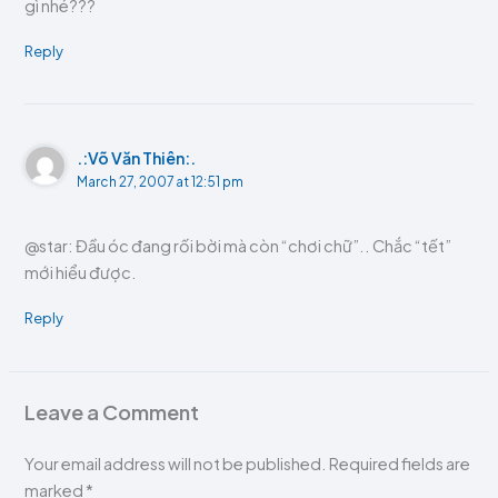
gì nhé???
Reply
.:Võ Văn Thiên:.
March 27, 2007 at 12:51 pm
@star: Đầu óc đang rối bời mà còn “chơi chữ”.. Chắc “tết”
mới hiểu được.
Reply
Leave a Comment
Your email address will not be published.
Required fields are
marked
*