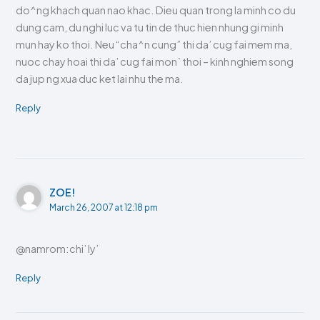
do^ng khach quan nao khac. Dieu quan trong la minh co du
dung cam, du nghi luc va tu tin de thuc hien nhung gi minh
mun hay ko thoi. Neu “cha^n cung” thi da’ cug fai mem ma,
nuoc chay hoai thi da’ cug fai mon` thoi – kinh nghiem song
da jup ng xua duc ket lai nhu the ma.
Reply
ZOE!
March 26, 2007 at 12:18 pm
@namrom:chi’ ly’
Reply