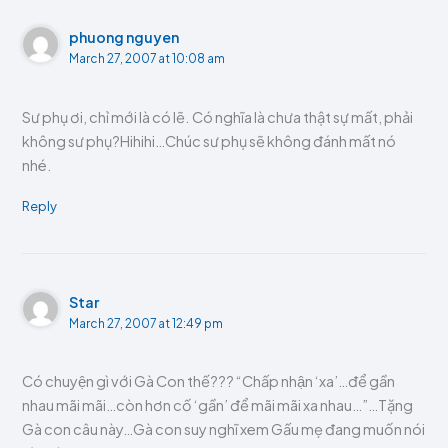
phuong nguyen
March 27, 2007 at 10:08 am
Sư phụ ơi, chỉ mới là có lẽ. Có nghĩa là chưa thật sự mất, phải
không sư phụ?Hihihi…Chúc sư phụ sẽ không đánh mất nó
nhé.
Reply
Star
March 27, 2007 at 12:49 pm
Có chuyện gì với Gà Con thế??? “Chấp nhận ‘xa’…để gần
nhau mãi mãi…còn hơn cố ‘gần’ để mãi mãi xa nhau…”…Tặng
Gà con câu này…Gà con suy nghĩ xem Gấu mẹ đang muốn nói