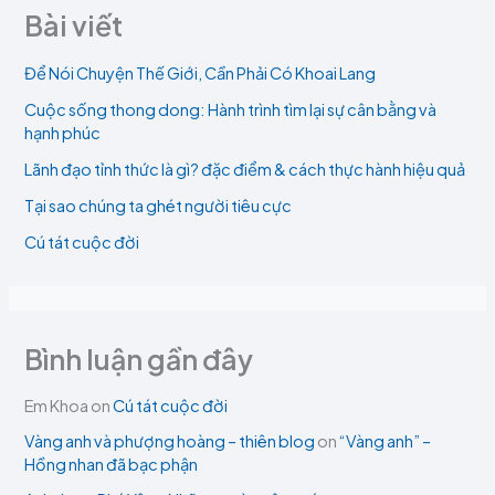
Bài viết
Để Nói Chuyện Thế Giới, Cần Phải Có Khoai Lang
Cuộc sống thong dong: Hành trình tìm lại sự cân bằng và
hạnh phúc
Lãnh đạo tỉnh thức là gì? đặc điểm & cách thực hành hiệu quả
Tại sao chúng ta ghét người tiêu cực
Cú tát cuộc đời
Bình luận gần đây
Em Khoa
on
Cú tát cuộc đời
Vàng anh và phượng hoàng – thiên blog
on
“Vàng anh” –
Hồng nhan đã bạc phận