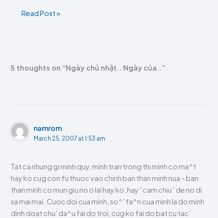
Read Post »
5 thoughts on “Ngày chủ nhật.. Ngày của..”
namrom
March 25, 2007 at 1:53 am
Tat ca nhung gi minh quy, minh tran trong thi minh co ma^t
hay ko cug con fu thuoc vao chinh ban than minh nua – ban
than minh co mun giu no o lai hay ko, hay “cam chiu” de no di
xa mai mai. Cuoc doi cua minh, so^’ fa^n cua minh la do minh
dinh doat chu’ da^u fai do troi, cug ko fai do bat cu tac’