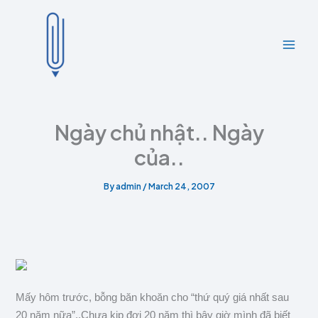
A
C
Skip
r
a
to
c
t
content
h
e
i
g
v
o
e
r
s
i
e
Ngày chủ nhật.. Ngày
s
của..
By
admin
/
March 24, 2007
Mấy hôm trước, bỗng băn khoăn cho “thứ quý giá nhất sau
20 năm nữa”..Chưa kịp đợi 20 năm thì bây giờ mình đã biết