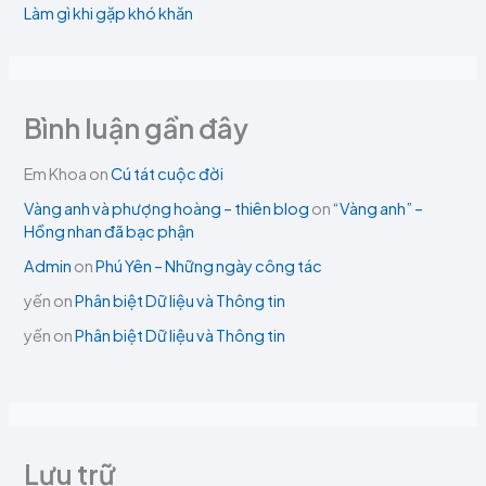
Làm gì khi gặp khó khăn
Bình luận gần đây
Em Khoa
on
Cú tát cuộc đời
Vàng anh và phượng hoàng – thiên blog
on
“Vàng anh” –
Hồng nhan đã bạc phận
Admin
on
Phú Yên – Những ngày công tác
yến
on
Phân biệt Dữ liệu và Thông tin
yến
on
Phân biệt Dữ liệu và Thông tin
Lưu trữ