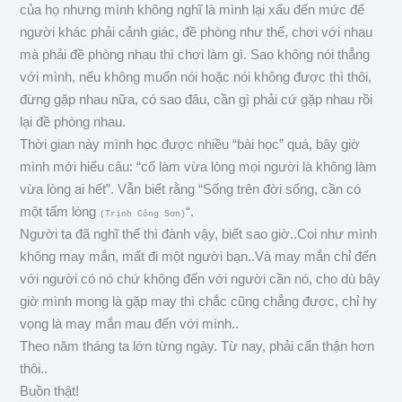
của họ nhưng mình không nghĩ là mình lại xấu đến mức để
người khác phải cảnh giác, đề phòng như thế, chơi với nhau
mà phải đề phòng nhau thì chơi làm gì. Sao không nói thẳng
với mình, nếu không muốn nói hoặc nói không được thì thôi,
đừng gặp nhau nữa, có sao đâu, cần gì phải cứ gặp nhau rồi
lại đề phòng nhau.
Thời gian này mình học được nhiều “bài học” quá, bây giờ
mình mới hiểu câu: “cố làm vừa lòng mọi người là không làm
vừa lòng ai hết”. Vẫn biết rằng “Sống trên đời sống, cần có
một tấm lòng
“.
(Trịnh Công Sơn)
Người ta đã nghĩ thế thì đành vậy, biết sao giờ..Coi như mình
không may mắn, mất đi một người bạn..Và may mắn chỉ đến
với người có nó chứ không đến với người cần nó, cho dù bây
giờ mình mong là gặp may thì chắc cũng chẳng được, chỉ hy
vọng là may mắn mau đến với mình..
Theo năm tháng ta lớn từng ngày. Từ nay, phải cẩn thận hơn
thôi..
Buồn thật!