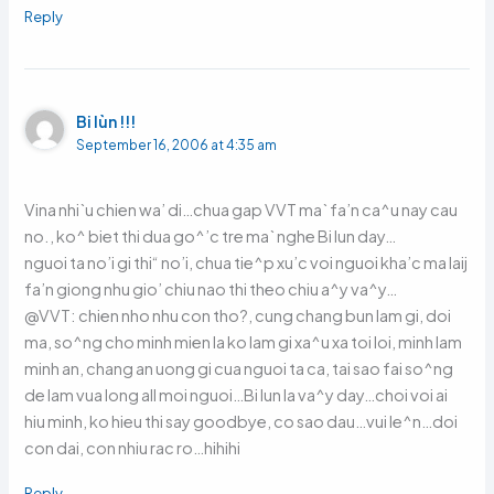
Reply
Bi lùn !!!
September 16, 2006 at 4:35 am
Vina nhi`u chien wa’ di…chua gap VVT ma` fa’n ca^u nay cau
no., ko^ biet thi dua go^’c tre ma` nghe Bi lun day…
nguoi ta no’i gi thi“ no’i, chua tie^p xu’c voi nguoi kha’c ma laij
fa’n giong nhu gio’ chiu nao thi theo chiu a^y va^y…
@VVT: chien nho nhu con tho?, cung chang bun lam gi, doi
ma, so^ng cho minh mien la ko lam gi xa^u xa toi loi, minh lam
minh an, chang an uong gi cua nguoi ta ca, tai sao fai so^ng
de lam vua long all moi nguoi…Bi lun la va^y day…choi voi ai
hiu minh, ko hieu thi say goodbye, co sao dau…vui le^n…doi
con dai, con nhiu rac ro…hihihi
Reply