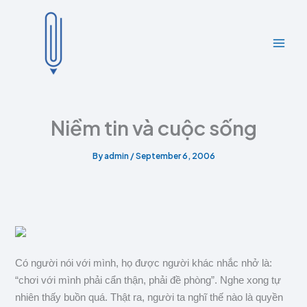
A
C
Skip
r
a
to
c
t
content
h
e
i
g
v
o
e
r
s
i
e
Niềm tin và cuộc sống
s
By
admin
/
September 6, 2006
Có người nói với mình, họ được người khác nhắc nhở là:
“chơi với mình phải cẩn thận, phải đề phòng”. Nghe xong tự
nhiên thấy buồn quá. Thật ra, người ta nghĩ thế nào là quyền