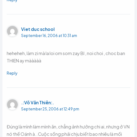
Viet duc school
September 16, 2006 at 10:31 am
heheheh, làm zi mà la loi om som zay BI , noi choi , choc ban
THIEN ay mààààà
Reply
.:Võ Văn Thiên:.
September 25, 2006 at 12:49 pm
Đúng là mình làm mình ăn, chẳng ảnh hưởng chi ai, nhưng ở VN
nó thế Oánh à..Cuộc sống phải chịu biết bao nhiêu là mối