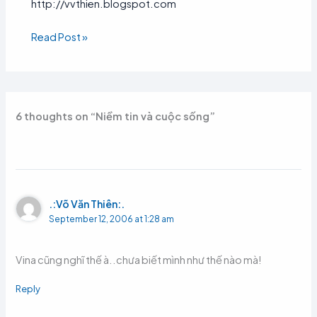
http://vvthien.blogspot.com
Read Post »
6 thoughts on “Niềm tin và cuộc sống”
.:Võ Văn Thiên:.
September 12, 2006 at 1:28 am
Vina cũng nghĩ thế à..chưa biết mình như thế nào mà!
Reply