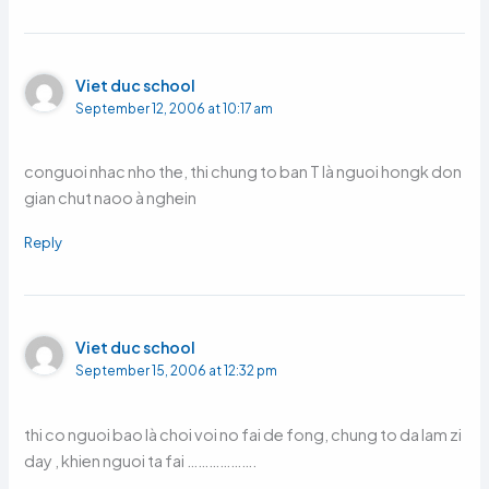
Viet duc school
September 12, 2006 at 10:17 am
conguoi nhac nho the, thi chung to ban T là nguoi hongk don
gian chut naoo à nghein
Reply
Viet duc school
September 15, 2006 at 12:32 pm
thi co nguoi bao là choi voi no fai de fong, chung to da lam zi
day , khien nguoi ta fai ……………….