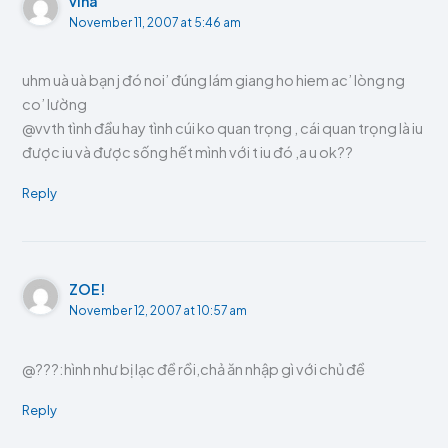
vina
November 11, 2007 at 5:46 am
uhm uà uà bạn j đó noi’ đúng lám giang ho hiem ac’ lòng ng
co’ lường
@vvth tình đầu hay tình cúi ko quan trọng , cái quan trọng là iu
được iu và được sống hết mình với t iu đó ,a u ok??
Reply
ZOE!
November 12, 2007 at 10:57 am
@???:hình như bị lạc đề rồi,chả ăn nhập gì với chủ đề
Reply