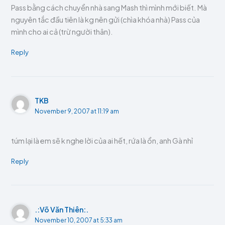
Pass bằng cách chuyển nhà sang Mash thì mình mới biết. Mà
nguyên tắc đầu tiên là kg nên gửi (chìa khóa nhà) Pass của
mình cho ai cả (trừ người thân).
Reply
TKB
November 9, 2007 at 11:19 am
túm lại là em sẽ k nghe lời của ai hết, rứa là ổn, anh Gà nhỉ
Reply
.:Võ Văn Thiên:.
November 10, 2007 at 5:33 am