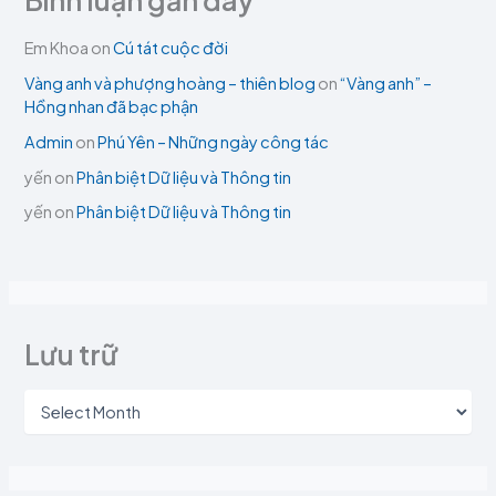
Bình luận gần đây
Em Khoa
on
Cú tát cuộc đời
Vàng anh và phượng hoàng – thiên blog
on
“Vàng anh” –
Hồng nhan đã bạc phận
Admin
on
Phú Yên – Những ngày công tác
yến
on
Phân biệt Dữ liệu và Thông tin
yến
on
Phân biệt Dữ liệu và Thông tin
Lưu trữ