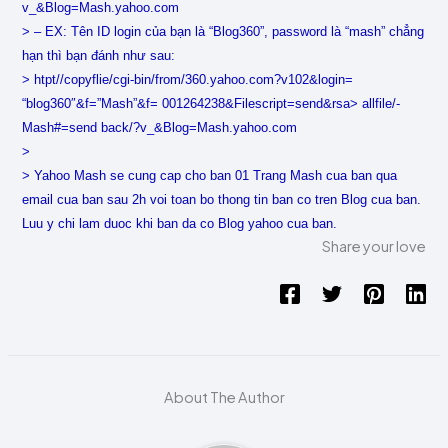
v_&Blog=Mash.yahoo.com
> – EX: Tên ID login của bạn là “Blog360”, password là “mash” chẳng
hạn thì bạn đánh như sau:
> htpt//copyflie/cgi-bin/from/360.yahoo.com?v102&login=
“blog360″&f=”Mash”&f= 001264238&Filescript=send&rsa> allfile/-
Mash#=send back/?v_&Blog=Mash.yahoo.com
>
> Yahoo Mash se cung cap cho ban 01 Trang Mash cua ban qua
email cua ban sau 2h voi toan bo thong tin ban co tren Blog cua ban.
Luu y chi lam duoc khi ban da co Blog yahoo cua ban.
Share your love
About The Author