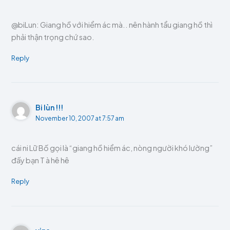
@biLun: Giang hồ với hiểm ác mà.. nên hành tẩu giang hồ thì
phải thận trọng chứ sao.
Reply
Bi lùn !!!
November 10, 2007 at 7:57 am
cái ni Lữ Bố gọi là “giang hồ hiểm ác, nòng người khó lường”
đấy bạn T à hê hê
Reply