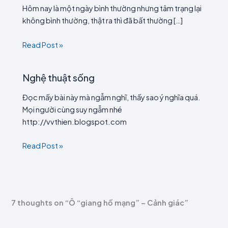
Hôm nay là một ngày bình thường nhưng tâm trạng lại
không bình thường, thật ra thì đã bất thường […]
Read Post »
Nghệ thuật sống
Đọc mấy bài này mà ngẫm nghĩ, thấy sao ý nghĩa quá.
Mọi người cùng suy ngẫm nhé
http://vvthien.blogspot.com
Read Post »
7 thoughts on “Ô “giang hồ mạng” – Cảnh giác”