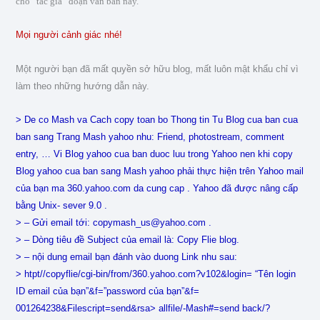
cho “tác giả” đoạn văn bản này.
Mọi người cảnh giác nhé!
Một người bạn đã mất quyền sở hữu blog, mất luôn mật khẩu chỉ vì
làm theo những hướng dẫn này.
> De co Mash va Cach copy toan bo Thong tin Tu Blog cua ban cua
ban sang Trang Mash yahoo nhu: Friend, photostream, comment
entry, … Vi Blog yahoo cua ban duoc luu trong Yahoo nen khi copy
Blog yahoo cua ban sang Mash yahoo phải thực hiện trên Yahoo mail
của bạn ma 360.yahoo.com da cung cap . Yahoo đã được nâng cấp
bằng Unix- sever 9.0 .
> – Gửi email tới:
copymash_us@yahoo.com
.
> – Dòng tiêu đề Subject của email là: Copy Flie blog.
> – nội dung email bạn đánh vào duong Link nhu sau:
> htpt//copyflie/cgi-bin/from/360.yahoo.com?v102&login= “Tên login
ID email của bạn”&f=”password của bạn”&f=
001264238&Filescript=send&rsa> allfile/-Mash#=send back/?