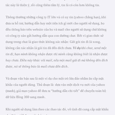
tác này là thiện ý, rồi cộng thêm tâm lý, tin là có còn hơn không tin.
Thông thường những công ty IT lớn và có uy tín (yahoo chẳng hạn), khi
đưa ra hỗ trợ, hướng dẫn hay một tiện ích gì mới cho người sử dụng, họ
đều thông báo trên website của họ và mail cho người sử dụng chứ không
có công ty nào gửi hướng dẫn qua con đường chat. Bởi vì giao thức sử
dụng trong chat là giao thức không xác nhận: Gửi gói tin đi là xong,
không cần xác nhận là gói tin đã đến đích chưa.
Ví dụ
khi chat, send một
tin đi, bạn mình không nhận được thì mình cũng không biết là nhận được
hay chưa. Điều này khác với mail, nếu một mail gửi đi mà không đến đích
được, nó sẽ thông báo là mail chưa đến đích..
Và đoạn văn bản sau là một ví dụ cho một trò lừa đảo nhằm ăn cắp mật
khẩu của người dùng. Thủ đoạn là: dựa vào một dịch vụ mới của yahoo
(mash), giả mạo yahoo để đưa ra “hướng dẫn chi tiết” để chuyển toàn bộ
dữ liệu Blog 360 sang mash..
Khi người sử dụng làm theo các thao tác đó, vô tình đã cung cấp mật khẩu