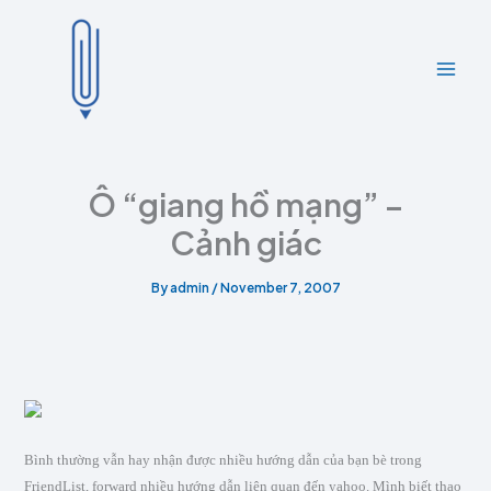
A
C
Skip
r
a
to
c
t
content
h
e
i
g
v
o
e
r
s
i
e
Ô “giang hồ mạng” –
s
Cảnh giác
By
admin
/
November 7, 2007
Bình thường vẫn hay nhận được nhiều hướng dẫn của bạn bè trong
FriendList, forward nhiều hướng dẫn liên quan đến yahoo. Mình biết thao