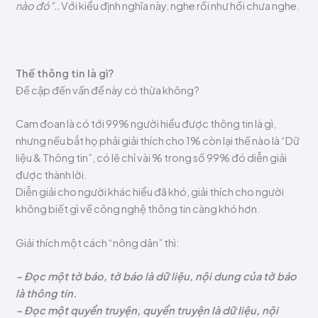
nào đó”..
Với kiểu định nghĩa này, nghe rồi như hồi chưa nghe.
Thế thông tin là gì?
Đề cập đến vấn đề này có thừa không?
Cam đoan là có tới 99% người hiểu được thông tin là gì,
nhưng nếu bắt họ phải giải thích cho 1% còn lại thế nào là “Dữ
liệu & Thông tin”, có lẽ chỉ vài % trong số 99% đó diễn giải
được thành lời.
Diễn giải cho người khác hiểu đã khó, giải thích cho người
không biết gì về công nghệ thông tin càng khó hơn.
Giải thích một cách “nông dân” thì:
– Đọc một tờ báo, tờ báo là dữ liệu, nội dung của tờ báo
là thông tin.
– Đọc một quyển truyện, quyển truyện là dữ liệu, nội