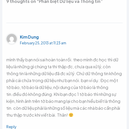
9 thoughts on “Phân biệt Dữ liệu và Thông tin”
Kim Dung
February 25, 2013 at 11:23 am
mình thấy bạn nói sai hoàn toàn rồi. theo mình đc học thì dữ
liệu là những gì chúng ta thi thập đc, chưa qua xử lý, còn
thông tin là những dữ liệu đã đc xử lý. Chứ dữ thông tin không
phải cái chứa trong dữ liệu như bạn nói. bạn ví dụ : Đọc một
tờ báo, tờ báo là dữ liệu, nội dung của tờ báo là thông
tin.điều đó không đúng. Khi bạn đọc 1 tờ báo thì những sự
kiện, hình ảnh trên tờ báo mang lại cho bạn hiểu biết là thông
tin. còn dữ liệu phải là những số liệu mà các nhà báo cần phải
thu thập trước khi viết bài. Thân!
Reply