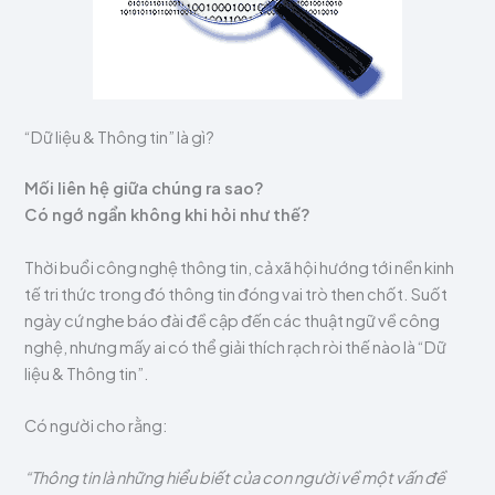
“Dữ liệu & Thông tin” là gì?
Mối liên hệ giữa chúng ra sao?
Có ngớ ngẩn không khi hỏi như thế?
Thời buổi công nghệ thông tin, cả xã hội hướng tới nền kinh
tế tri thức trong đó thông tin đóng vai trò then chốt. Suốt
ngày cứ nghe báo đài đề cập đến các thuật ngữ về công
nghệ, nhưng mấy ai có thể giải thích rạch ròi thế nào là “Dữ
liệu & Thông tin”.
Có người cho rằng:
“Thông tin là những hiểu biết của con người về một vấn đề