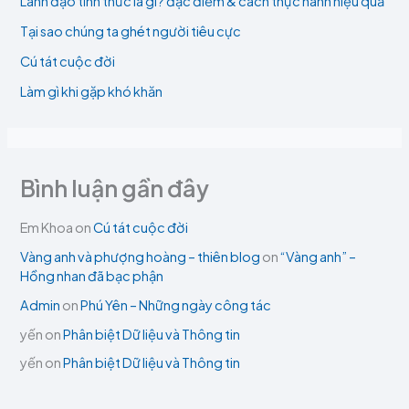
Lãnh đạo tỉnh thức là gì? đặc điểm & cách thực hành hiệu quả
Tại sao chúng ta ghét người tiêu cực
Cú tát cuộc đời
Làm gì khi gặp khó khăn
Bình luận gần đây
Em Khoa
on
Cú tát cuộc đời
Vàng anh và phượng hoàng – thiên blog
on
“Vàng anh” –
Hồng nhan đã bạc phận
Admin
on
Phú Yên – Những ngày công tác
yến
on
Phân biệt Dữ liệu và Thông tin
yến
on
Phân biệt Dữ liệu và Thông tin