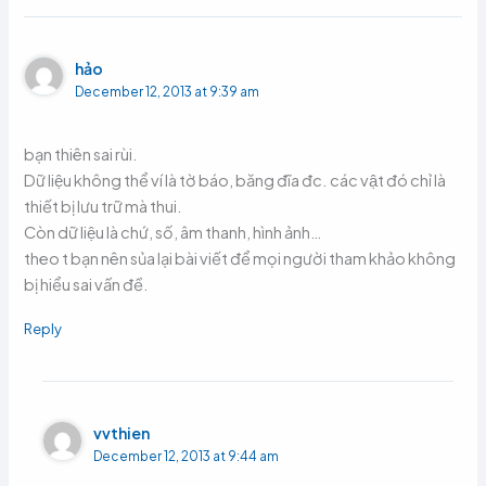
hảo
December 12, 2013 at 9:39 am
bạn thiên sai rùi.
Dữ liệu không thể ví là tờ báo, băng đĩa đc. các vật đó chỉ là
thiết bị lưu trữ mà thui.
Còn dữ liệu là chứ, số, âm thanh, hình ảnh…
theo t bạn nên sủa lại bài viết để mọi người tham khảo không
bị hiểu sai vấn đề.
Reply
vvthien
December 12, 2013 at 9:44 am