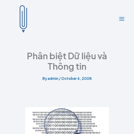
A
C
Skip
r
a
to
c
t
content
h
e
i
g
v
o
e
r
s
i
e
Phân biệt Dữ liệu và
s
Thông tin
By
admin
/
October 4, 2008