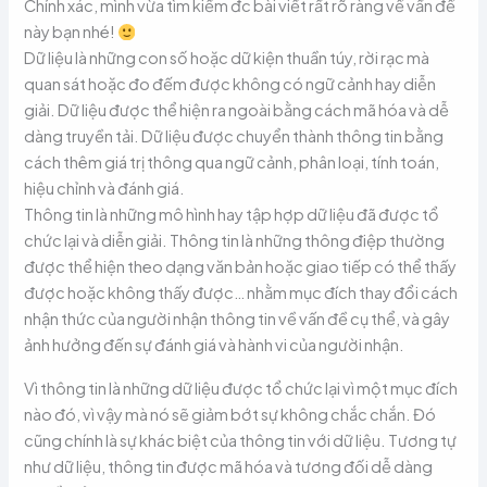
Chính xác, mình vừa tìm kiếm đc bài viết rất rõ ràng về vấn đề
này bạn nhé!
Dữ liệu là những con số hoặc dữ kiện thuần túy, rời rạc mà
quan sát hoặc đo đếm được không có ngữ cảnh hay diễn
giải. Dữ liệu được thể hiện ra ngoài bằng cách mã hóa và dễ
dàng truyền tải. Dữ liệu được chuyển thành thông tin bằng
cách thêm giá trị thông qua ngữ cảnh, phân loại, tính toán,
hiệu chỉnh và đánh giá.
Thông tin là những mô hình hay tập hợp dữ liệu đã được tổ
chức lại và diễn giải. Thông tin là những thông điệp thường
được thể hiện theo dạng văn bản hoặc giao tiếp có thể thấy
được hoặc không thấy được… nhằm mục đích thay đổi cách
nhận thức của người nhận thông tin về vấn đề cụ thể, và gây
ảnh hưởng đến sự đánh giá và hành vi của người nhận.
Vì thông tin là những dữ liệu được tổ chức lại vì một mục đích
nào đó, vì vậy mà nó sẽ giảm bớt sự không chắc chắn. Đó
cũng chính là sự khác biệt của thông tin với dữ liệu. Tương tự
như dữ liệu, thông tin được mã hóa và tương đối dễ dàng