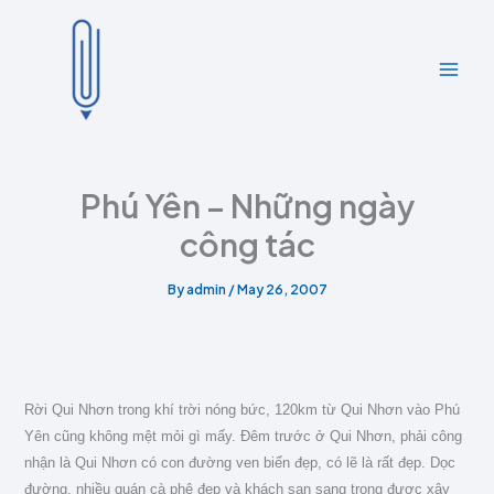
A
C
Skip
r
a
to
c
t
content
h
e
i
g
v
o
e
r
s
i
e
Phú Yên – Những ngày
s
công tác
By
admin
/
May 26, 2007
Rời Qui Nhơn trong khí trời nóng bức, 120km từ Qui Nhơn vào Phú
Yên cũng không mệt mỏi gì mấy. Đêm trước ở Qui Nhơn, phải công
nhận là Qui Nhơn có con đường ven biển đẹp, có lẽ là rất đẹp. Dọc
đường, nhiều quán cà phê đẹp và khách sạn sang trọng được xây