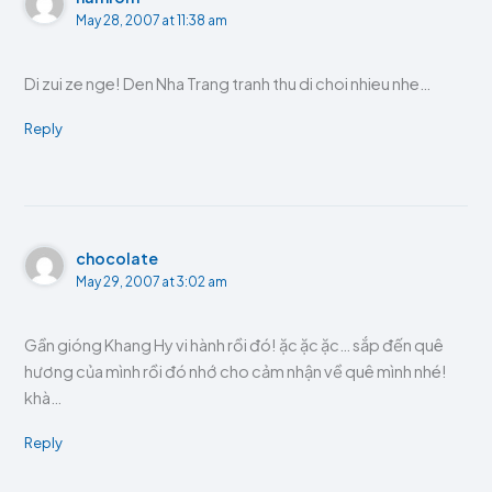
May 28, 2007 at 11:38 am
Di zui ze nge! Den Nha Trang tranh thu di choi nhieu nhe…
Reply
chocolate
May 29, 2007 at 3:02 am
Gần gióng Khang Hy vi hành rồi đó! ặc ặc ặc… sắp đến quê
hương của mình rồi đó nhớ cho cảm nhận về quê mình nhé!
khà…
Reply