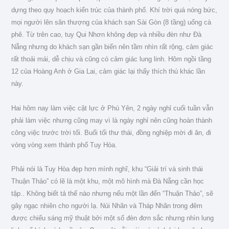
dựng theo quy hoạch kiến trúc của thành phố. Khí trời quá nóng bức,
mọi người lên sân thượng của khách sạn Sài Gòn (8 tầng) uống cà
phê. Từ trên cao, tuy Qui Nhơn không đẹp và nhiều đèn như Đà
Nẵng nhưng do khách sạn gần biển nên tầm nhìn rất rộng, cảm giác
rất thoải mái, dễ chịu và cũng có cảm giác lung linh. Hôm ngồi tầng
12 của Hoàng Anh ở Gia Lai, cảm giác lại thấy thích thú khác lần
này.
Hai hôm nay làm việc cật lực ở Phú Yên, 2 ngày nghỉ cuối tuần vẫn
phải làm việc nhưng cũng may vì là ngày nghỉ nên cũng hoàn thành
công việc trước trời tối. Buổi tối thư thái, đồng nghiệp mời đi ăn, đi
vòng vòng xem thành phố Tuy Hòa.
Phải nói là Tuy Hòa đẹp hơn mình nghĩ, khu “Giải trí và sinh thái
Thuận Thảo” có lẽ là một khu, một mô hình mà Đà Nẵng cần học
tập.. Không biết tả thế nào nhưng nếu một lần đến “Thuận Thảo”, sẽ
gây ngạc nhiên cho người lạ. Núi Nhãn và Tháp Nhãn trong đêm
được chiếu sáng mỹ thuật bởi một số đèn đơn sắc nhưng nhìn lung