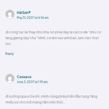
HảiSơn®
May 31, 2007 at 6:14 am
di cong tac lai thay nho nha, ko phai day la cai co de “nho co
lang gieng day chu” hihhi, co len nao anh ban, lam viec that
tot
Reply
Cassava
June 3, 2007 at 1:19 am
đi sướng quá a Gà nhỉ, mình cũng phải phấn đấu tung tăng
nhiều xứ cho mở mang tầm nhìn thôi…