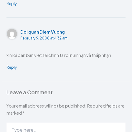
Reply
Doi quan Diem Vuong
February 9, 2008 at 4:32 am
xin loi ban ban viet sai chinh ta roi núi nhạn và tháp nhạn
Reply
Leave a Comment
Your email address will not be published.
Required fields are
marked
*
Type
here..