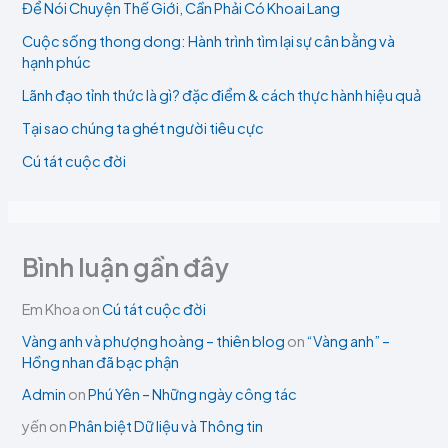
Để Nói Chuyện Thế Giới, Cần Phải Có Khoai Lang
Cuộc sống thong dong: Hành trình tìm lại sự cân bằng và
hạnh phúc
Lãnh đạo tỉnh thức là gì? đặc điểm & cách thực hành hiệu quả
Tại sao chúng ta ghét người tiêu cực
Cú tát cuộc đời
Bình luận gần đây
Em Khoa
on
Cú tát cuộc đời
Vàng anh và phượng hoàng – thiên blog
on
“Vàng anh” –
Hồng nhan đã bạc phận
Admin
on
Phú Yên – Những ngày công tác
yến
on
Phân biệt Dữ liệu và Thông tin