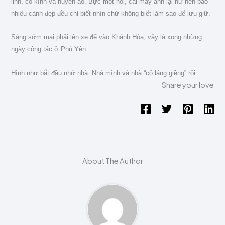
linh, cổ kính và huyền ảo. Bực một nỗi, cái máy ảnh lại hư nên bao
nhiêu cảnh đẹp đều chỉ biết nhìn chứ không biết làm sao để lưu giữ.
Sáng sớm mai phải lên xe để vào Khánh Hòa, vậy là xong những
ngày công tác ở Phú Yên
Hình như bắt đầu nhớ nhà..
Nhà mình và nhà “cô láng giềng” rồi.
Share your love
About The Author