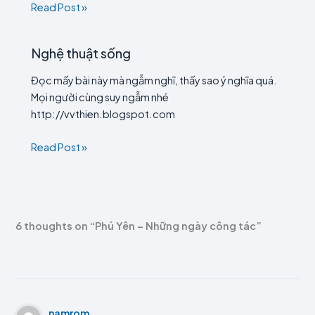
Read Post »
Nghệ thuật sống
Đọc mấy bài này mà ngẫm nghĩ, thấy sao ý nghĩa quá.
Mọi người cùng suy ngẫm nhé
http://vvthien.blogspot.com
Read Post »
6 thoughts on “Phú Yên – Những ngày công tác”
namrom