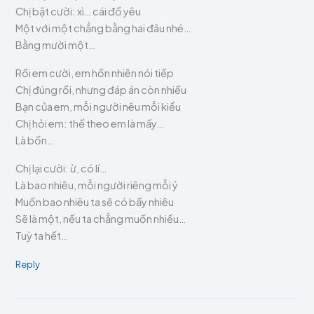
Chị bật cười: xì… cái đồ yêu
Một với một chẳng bằng hai đâu nhé…
Bằng mười một…
Rồi em cười, em hồn nhiên nói tiếp
Chị đúng rồi, nhưng đáp án còn nhiều
Bạn của em, mỗi người nêu mỗi kiểu
Chị hỏi em: thế theo em là mấy…
Là bốn…
Chị lại cười: ừ, có lí…
Là bao nhiêu, mỗi người riêng mỗi ý
Muốn bao nhiêu ta sẽ có bấy nhiêu
Sẽ là một, nếu ta chẳng muốn nhiều…
Tuỳ ta hết…
Reply