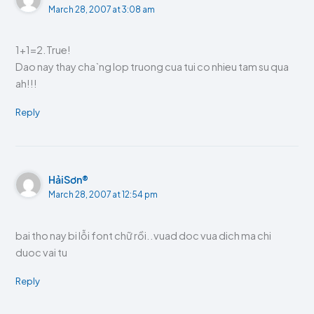
March 28, 2007 at 3:08 am
1+1=2.True!
Dao nay thay cha`ng lop truong cua tui co nhieu tam su qua
ah!!!
Reply
HảiSơn®
March 28, 2007 at 12:54 pm
bai tho nay bi lỗi font chữ rồi..vuad doc vua dich ma chi
duoc vai tu
Reply