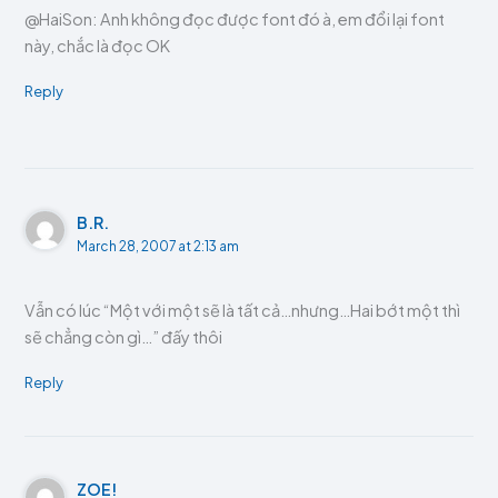
@HaiSon: Anh không đọc được font đó à, em đổi lại font
này, chắc là đọc OK
Reply
B.R.
March 28, 2007 at 2:13 am
Vẫn có lúc “Một với một sẽ là tất cả…nhưng…Hai bớt một thì
sẽ chẳng còn gì…” đấy thôi
Reply
ZOE!