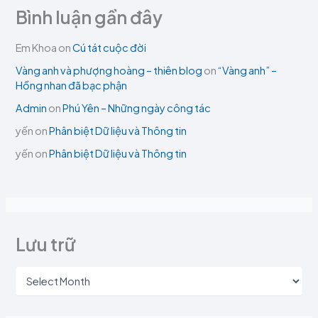
Bình luận gần đây
Em Khoa
on
Cú tát cuộc đời
Vàng anh và phượng hoàng – thiên blog
on
“Vàng anh” –
Hồng nhan đã bạc phận
Admin
on
Phú Yên – Những ngày công tác
yến
on
Phân biệt Dữ liệu và Thông tin
yến
on
Phân biệt Dữ liệu và Thông tin
Lưu trữ