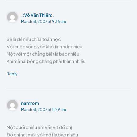
.:Võ Văn Thiên:.
March 31, 2007 at 9:36 am
Sẽ là dễ nếu chỉ là toán học
Với cuộc sống vốn khó tính hơn nhiều
Một với một chẳng biết là bao nhiêu
Khi mà hai bỗng chẳng phải thành nhiều
Reply
namrom
March 31, 2007 at 11:29 am
Một buổi chiều em vẩn vơ đố chị
Đố chị nè: một với một là bao nhiêu