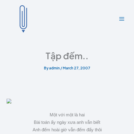
A
C
Skip
r
a
to
c
t
content
h
e
i
g
v
o
e
r
s
i
e
Tập đếm..
s
By
admin
/
March 27, 2007
Một với một là hai
Bài toán ấy ngày xưa anh vẫn biết
Anh đếm hoài giờ vẫn đếm đấy thôi