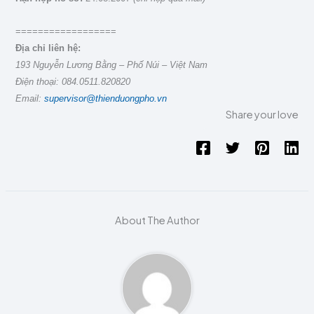
==================
Địa chỉ liên hệ:
193 Nguyễn Lương Bằng – Phố Núi – Việt Nam
Điện thoại: 084.0511.820820
Email:
supervisor@thienduongpho.vn
Share your love
About The Author