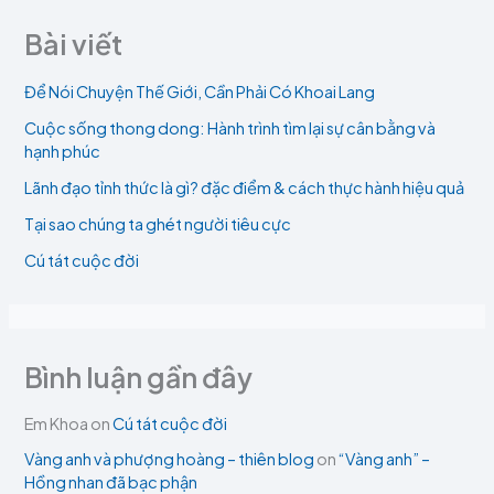
Bài viết
Để Nói Chuyện Thế Giới, Cần Phải Có Khoai Lang
Cuộc sống thong dong: Hành trình tìm lại sự cân bằng và
hạnh phúc
Lãnh đạo tỉnh thức là gì? đặc điểm & cách thực hành hiệu quả
Tại sao chúng ta ghét người tiêu cực
Cú tát cuộc đời
Bình luận gần đây
Em Khoa
on
Cú tát cuộc đời
Vàng anh và phượng hoàng – thiên blog
on
“Vàng anh” –
Hồng nhan đã bạc phận