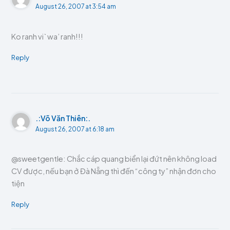
August 26, 2007 at 3:54 am
Ko ranh vi` wa’ ranh!!!
Reply
.:Võ Văn Thiên:.
August 26, 2007 at 6:18 am
@sweetgentle: Chắc cáp quang biển lại đứt nên không load
CV được, nếu bạn ở Đà Nẵng thì đến “công ty” nhận đơn cho
tiện
Reply