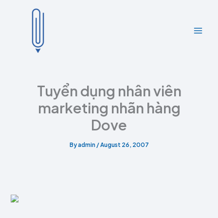
A
C
Skip
r
a
to
c
t
content
h
e
i
g
v
o
e
r
s
i
e
Tuyển dụng nhân viên
s
marketing nhãn hàng
Dove
By
admin
/
August 26, 2007