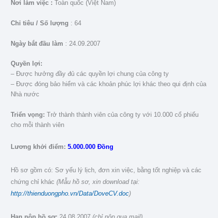
Nơi làm việc :
Toàn quốc (Việt Nam)
Chỉ tiêu / Số lượng
: 64
Ngày bắt đầu làm
: 24.09.2007
Quyền lợi:
– Được hưởng đầy đủ các quyền lợi chung của công ty
– Được đóng bảo hiểm và các khoản phúc lợi khác theo qui định của
Nhà nước
Triển vọng:
Trở thành thành viên của công ty với 10.000 cổ phiếu
cho mỗi thành viên
Lương khởi điểm:
5.000.000 Ðồng
Hồ sơ gồm có: Sơ yếu lý lịch, đơn xin việc, bằng tốt nghiệp và các
chứng chỉ khác
(Mẫu hồ sơ, xin download tại:
http://thienduongpho.vn/Data/DoveCV.doc
)
Hạn nộp hồ sơ:
24.08.2007
(chỉ nộp qua mail)