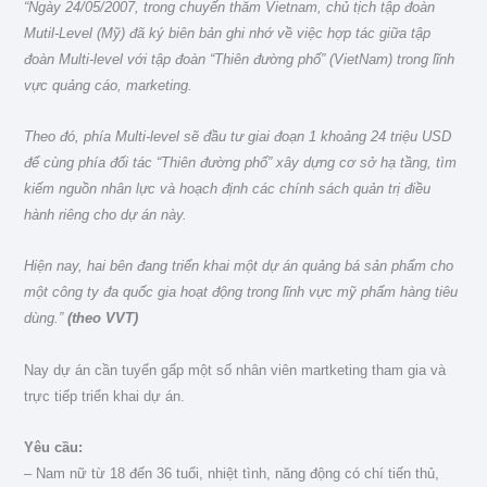
“Ngày 24/05/2007, trong chuyến thăm Vietnam, chủ tịch tập đoàn
Mutil-Level (Mỹ) đã ký biên bản ghi nhớ về việc
hợp tác giữa tập
đoàn Multi-level với tập đoàn “Thiên đường phố” (VietNam) trong lĩnh
vực quảng cáo, marketing.
Theo đó, phía Multi-level sẽ đầu tư giai đoạn 1 khoảng 24 triệu USD
để cùng phía đối tác “Thiên đường phố” xây
dựng cơ sở hạ tầng, tìm
kiếm nguồn nhân lực và hoạch định các chính sách quản trị điều
hành riêng cho dự án này.
Hiện nay, hai bên đang triển khai một dự án quảng bá sản phẩm cho
một công ty đa quốc gia hoạt động trong lĩnh
vực mỹ phẩm hàng tiêu
dùng.”
(theo VVT)
Nay dự án cần tuyển gấp một số nhân viên martketing tham gia và
trực tiếp triển khai dự án.
Yêu cầu:
– Nam nữ từ 18 đến 36 tuổi, nhiệt tình, năng động có chí tiến thủ,