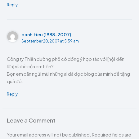
Reply
banh.tieu (1988-2007)
September 20, 2007 at 5:59 am
Công ty Thiên đường phố có đồng ý hợp tác với [hội kiến
lữa] vĩa hè của em hôn?
Bọn em cần ngửi mùi những ai đã đọc blog của mình để tặng
quà đó.
Reply
Leave a Comment
Your email address will not be published.
Required fields are