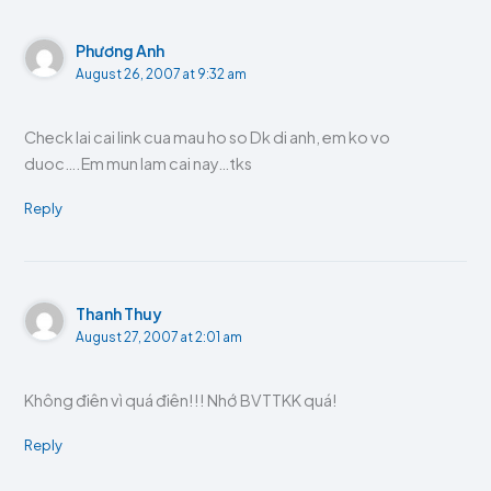
Phương Anh
August 26, 2007 at 9:32 am
Check lai cai link cua mau ho so Dk di anh, em ko vo
duoc….Em mun lam cai nay…tks
Reply
Thanh Thuy
August 27, 2007 at 2:01 am
Không điên vì quá điên!!! Nhớ BVTTKK quá!
Reply