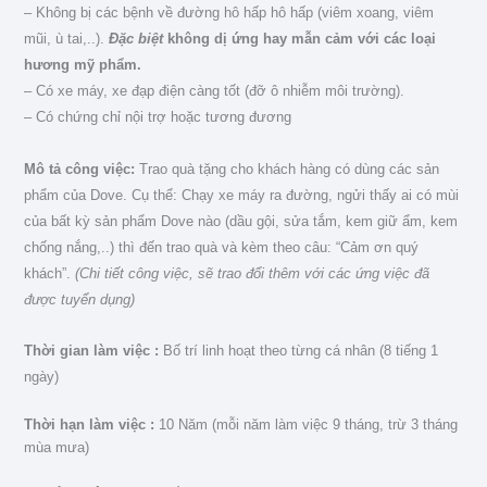
– Không bị các bệnh về đường hô hấp hô hấp (viêm xoang, viêm
mũi, ù tai,..).
Đặc biệt
không dị ứng hay mẫn cảm
với các loại
hương mỹ phẩm.
– Có xe máy, xe đạp điện càng tốt (đỡ ô nhiễm môi trường).
– Có chứng chỉ nội trợ hoặc tương đương
Mô tả công việc:
Trao quà tặng cho khách hàng có dùng các sản
phẩm của Dove. Cụ thể: Chạy xe máy ra đường,
ngửi thấy ai có mùi
của bất kỳ sản phẩm Dove nào (dầu gội, sửa tắm, kem giữ ẩm, kem
chống nắng,..) thì đến trao
quà và kèm theo câu: “Cảm ơn quý
khách”.
(Chi tiết công việc, sẽ trao đổi thêm với các ứng việc đã
được tuyển
dụng)
Thời gian làm việc :
Bố trí linh hoạt theo từng cá nhân (8 tiếng 1
ngày)
Thời hạn làm việc :
10 Năm (mỗi năm làm việc 9 tháng, trừ 3 tháng
mùa mưa)