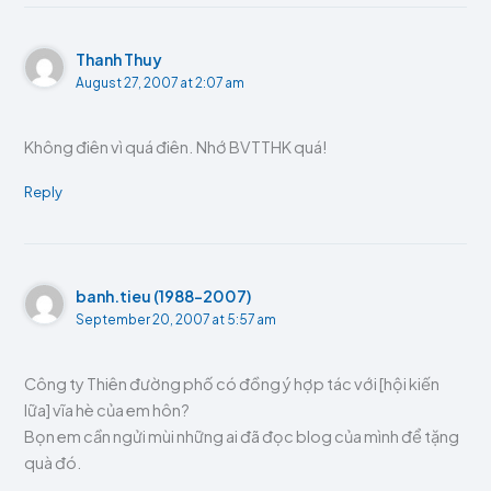
Thanh Thuy
August 27, 2007 at 2:07 am
Không điên vì quá điên. Nhớ BVTTHK quá!
Reply
banh.tieu (1988-2007)
September 20, 2007 at 5:57 am
Công ty Thiên đường phố có đồng ý hợp tác với [hội kiến
lữa] vĩa hè của em hôn?
Bọn em cần ngửi mùi những ai đã đọc blog của mình để tặng
quà đó.