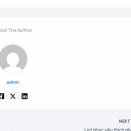
out The Author
admin
NEX
List nhạc yêu thích nh