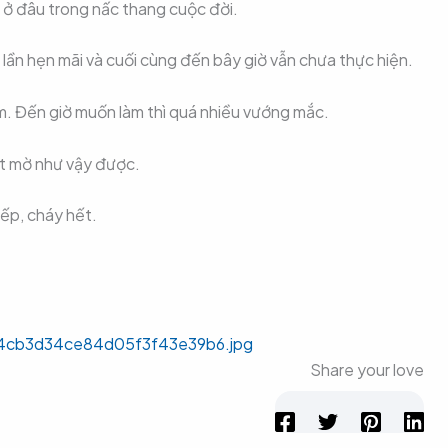
g ở đâu trong nấc thang cuộc đời.
 lần hẹn mãi và cuối cùng đến bây giờ vẫn chưa thực hiện.
m. ​Đến giờ muốn làm thì quá nhiều vướng mắc.
ịt mờ như vậy được.
ếp, cháy hết.
4cb3d34ce84d05f3f43e39b6.jpg
Share your love