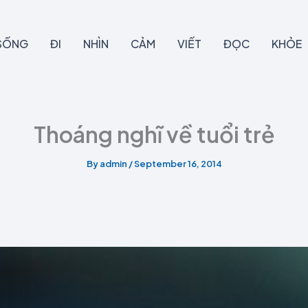
SỐNG
ĐI
NHÌN
CẢM
VIẾT
ĐỌC
KHỎE
Thoáng nghĩ về tuổi trẻ
By
admin
/
September 16, 2014